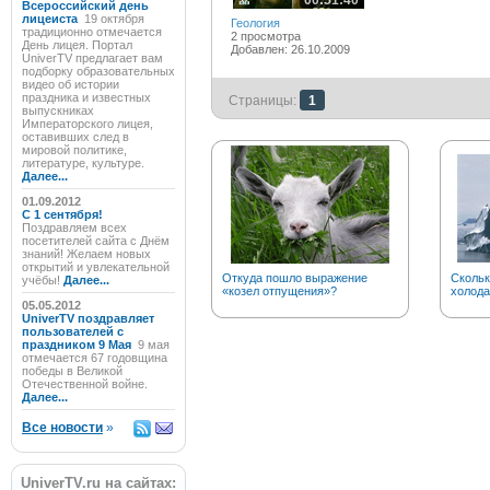
00:51:40
Всероссийский день
лицеиста
19 октября
Геология
традиционно отмечается
2 просмотра
День лицея. Портал
Добавлен: 26.10.2009
UniverTV предлагает вам
подборку образовательных
видео об истории
праздника и известных
Страницы:
1
выпускниках
Императорского лицея,
оставивших след в
мировой политике,
литературе, культуре.
Далее...
01.09.2012
C 1 сентября!
Поздравляем всех
посетителей сайта с Днём
знаний! Желаем новых
открытий и увлекательной
Откуда пошло выражение
Скольк
учёбы!
Далее...
«козел отпущения»?
холода
05.05.2012
UniverTV поздравляет
пользователей с
праздником 9 Мая
9 мая
отмечается 67 годовщина
победы в Великой
Отечественной войне.
Далее...
Все новости
»
UniverTV.ru на сайтах: