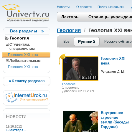
Новости
О проекте
Полезные cсылки
Лекторы
Страницы учрежден
Геология
/
Геология XXI ве
Все разделы
Геология
Русский
Все
Русские субтит
Студентам,
cпециалистам
Геология XXI века
Геология XXI
Любознательным
века
Геология XXI века
Рундквист Д. М.
01:14:16
К списку разделов
Геология
1 просмотр
Добавлен: 02.11.2009
Внутреннее
Новости
строение
земли (беседы
19.10.2012
Гордона)
19 октября –