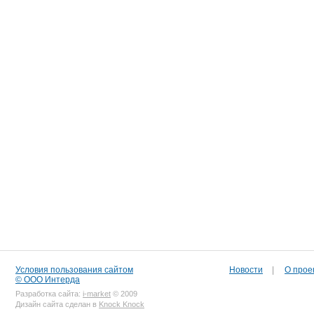
Условия пользования сайтом
Новости
|
О прое
© ООО Интерда
Разработка сайта:
i-market
© 2009
Дизайн сайта сделан в
Knock Knock