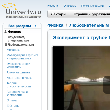
Новости
О проекте
Полезные cсылки
Лекторы
Страницы учрежден
Физика
/
Любознательным
Все разделы
Физика
Эксперимент с трубой 
Студентам,
cпециалистам
Любознательным
Механика
Молекулярная физика
и термодинамика
Электричество и
магнетизм
Атомная физика
Квантовая физика
Теория
относительности
Астрофизика и
космология
Оптика
Опыты