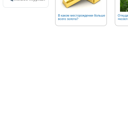
В каком месторождении больше
Откуд
всего золота?
«козел