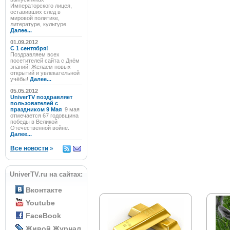
Императорского лицея,
оставивших след в
мировой политике,
литературе, культуре.
Далее...
01.09.2012
C 1 сентября!
Поздравляем всех
посетителей сайта с Днём
знаний! Желаем новых
открытий и увлекательной
учёбы!
Далее...
05.05.2012
UniverTV поздравляет
пользователей с
праздником 9 Мая
9 мая
отмечается 67 годовщина
победы в Великой
Отечественной войне.
Далее...
Все новости
»
UniverTV.ru на сайтах:
Вконтакте
Youtube
FaceBook
Живой Журнал