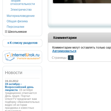
Теория
относительности
Электричество
Материаловедение
Общая физика
Персоналии
Школьникам
К списку разделов
Комментарии могут оставлять только за
Авторизоваться
Страницы:
1
Новости
19.10.2012
19 октября –
Всероссийский день
лицеиста
19 октября
традиционно отмечается
День лицея. Портал
UniverTV предлагает вам
подборку образовательных
видео об истории
праздника и известных
выпускниках