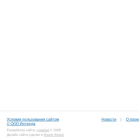
Условия пользования сайтом
Новости
|
О прое
© ООО Интерда
Разработка сайта:
i-market
© 2009
Дизайн сайта сделан в
Knock Knock