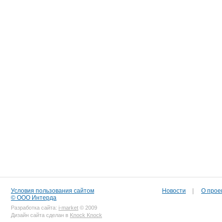
Условия пользования сайтом
Новости
|
О прое
© ООО Интерда
Разработка сайта:
i-market
© 2009
Дизайн сайта сделан в
Knock Knock