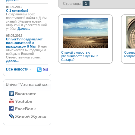
Далее...
Страницы:
1
01.09.2012
C 1 сентября!
Поздравляем всех
посетителей сайта с Днём
знаний! Желаем новых
открытий и увлекательной
учёбы!
Далее...
05.05.2012
UniverTV поздравляет
пользователей с
праздником 9 Мая
9 мая
отмечается 67 годовщина
С какой скоростью
Соверш
победы в Великой
увеличивается пустыня
геогра
Отечественной войне.
Сахара?
Далее...
Все новости
»
UniverTV.ru на сайтах:
Вконтакте
Youtube
FaceBook
Живой Журнал