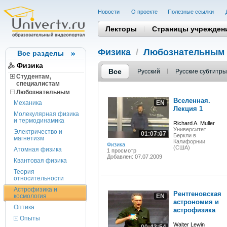
Новости
О проекте
Полезные cсылки
Лекторы
Страницы учрежден
Физика
/
Любознательным
Все разделы
Физика
Все
Русский
Русские субтитры
Студентам,
cпециалистам
Любознательным
Вселенная.
Механика
EN
Лекция 1
Молекулярная физика
и термодинамика
Richard A. Muller
Университет
Электричество и
01:07:07
Беркли в
магнетизм
Калифорнии
Физика
(США)
Атомная физика
1 просмотр
Добавлен: 07.07.2009
Квантовая физика
Теория
относительности
Астрофизика и
Рентгеновская
космология
EN
астрономия и
Оптика
астрофизика
Опыты
Walter Lewin