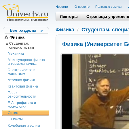
Новости
О проекте
Полезные cсылки
Лекторы
Страницы учрежден
Физика
/
Студентам, cпеци
Все разделы
Физика
Физика (Университет Б
Студентам,
cпециалистам
Механика
Молекулярная физика
и термодинамика
Электричество и
магнетизм
Атомная физика
Квантовая физика
Теория
относительности
Астрофизика и
космология
Оптика
Опыты
Колебания и волны