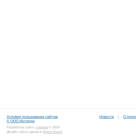
Условия пользования сайтом
Новости
|
О прое
© ООО Интерда
Разработка сайта:
i-market
© 2009
Дизайн сайта сделан в
Knock Knock