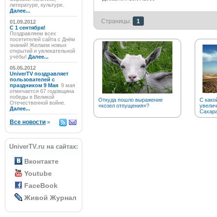
литературе, культуре.
Далее...
Страницы:
1
01.09.2012
C 1 сентября!
Поздравляем всех
посетителей сайта с Днём
знаний! Желаем новых
открытий и увлекательной
учёбы!
Далее...
05.05.2012
UniverTV поздравляет
пользователей с
праздником 9 Мая
9 мая
отмечается 67 годовщина
победы в Великой
Откуда пошло выражение
С како
Отечественной войне.
«козел отпущения»?
увелич
Далее...
Сахар
Все новости
»
UniverTV.ru на сайтах:
Вконтакте
Youtube
FaceBook
Живой Журнал