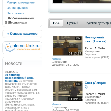
Материаловедение
Общая физика
Персоналии
Любознательным
Школьникам
Все
Русский
Русские субтитры
К списку разделов
Невидимый
EN
свет (1 часть)
Richard A. Muller.
Университет
01:13:37
Беркли в
Калифорнии (США)
Физика
1 просмотр
Новости
Добавлен: 08.07.2009
19.10.2012
19 октября –
Всероссийский день
лицеиста
19 октября
Свет (Лекция
традиционно отмечается
EN
2)
День лицея. Портал
UniverTV предлагает вам
подборку образовательных
Richard A. Muller
видео об истории
Университет
праздника и известных
01:09:36
Беркли в
выпускниках
Калифорнии (США)
Физика
Императорского лицея,
1 просмотр
оставивших след в
Добавлен: 16.07.2009
мировой политике,