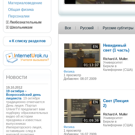
Материаловедение
Общая физика
Персоналии
Любознательным
Школьникам
Все
Русский
Русские субтитры
К списку разделов
Невидимый
EN
свет (1 часть)
Richard A. Muller.
Университет
01:13:37
Беркли в
Калифорнии (США)
Физика
1 просмотр
Новости
Добавлен: 08.07.2009
19.10.2012
19 октября –
Всероссийский день
лицеиста
19 октября
Свет (Лекция
традиционно отмечается
EN
2)
День лицея. Портал
UniverTV предлагает вам
подборку образовательных
Richard A. Muller
видео об истории
Университет
праздника и известных
01:09:36
Беркли в
выпускниках
Калифорнии (США)
Физика
Императорского лицея,
1 просмотр
оставивших след в
Добавлен: 16.07.2009
мировой политике,