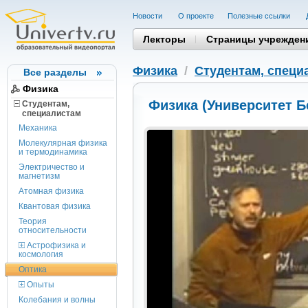
Новости
О проекте
Полезные cсылки
Лекторы
Страницы учрежден
Физика
/
Студентам, cпеци
Все разделы
Физика
Физика (Университет Б
Студентам,
cпециалистам
Механика
Молекулярная физика
и термодинамика
Электричество и
магнетизм
Атомная физика
Квантовая физика
Теория
относительности
Астрофизика и
космология
Оптика
Опыты
Колебания и волны