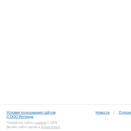
Условия пользования сайтом
Новости
|
О прое
© ООО Интерда
Разработка сайта:
i-market
© 2009
Дизайн сайта сделан в
Knock Knock