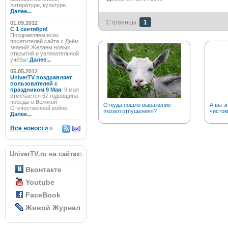
литературе, культуре.
Далее...
Страницы:
1
01.09.2012
C 1 сентября!
Поздравляем всех
посетителей сайта с Днём
знаний! Желаем новых
открытий и увлекательной
учёбы!
Далее...
05.05.2012
UniverTV поздравляет
пользователей с
праздником 9 Мая
9 мая
отмечается 67 годовщина
победы в Великой
Откуда пошло выражение
А вы з
Отечественной войне.
«козел отпущения»?
чистом
Далее...
Все новости
»
UniverTV.ru на сайтах:
Вконтакте
Youtube
FaceBook
Живой Журнал