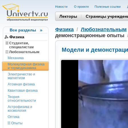
Новости
О проекте
Полезные cсылки
Лекторы
Страницы учрежден
Физика
/
Любознательным
Все разделы
демонстрационные опыты
Физика
Студентам,
cпециалистам
Модели и демонстрац
Любознательным
Механика
Молекулярная физика
и термодинамика
Электричество и
магнетизм
Атомная физика
Квантовая физика
Теория
относительности
Астрофизика и
космология
Оптика
Опыты