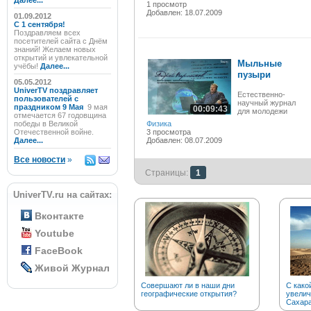
Далее...
1 просмотр
Добавлен: 18.07.2009
01.09.2012
C 1 сентября!
Поздравляем всех
посетителей сайта с Днём
знаний! Желаем новых
открытий и увлекательной
Мыльные
учёбы!
Далее...
пузыри
05.05.2012
UniverTV поздравляет
Естественно-
пользователей с
научный журнал
праздником 9 Мая
9 мая
00:09:43
для молодежи
отмечается 67 годовщина
победы в Великой
Физика
Отечественной войне.
3 просмотра
Далее...
Добавлен: 08.07.2009
Все новости
»
Страницы:
1
UniverTV.ru на сайтах:
Вконтакте
Youtube
FaceBook
Живой Журнал
Совершают ли в наши дни
С како
географические открытия?
увелич
Сахар