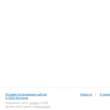
Условия пользования сайтом
Новости
|
О прое
© ООО Интерда
Разработка сайта:
i-market
© 2009
Дизайн сайта сделан в
Knock Knock