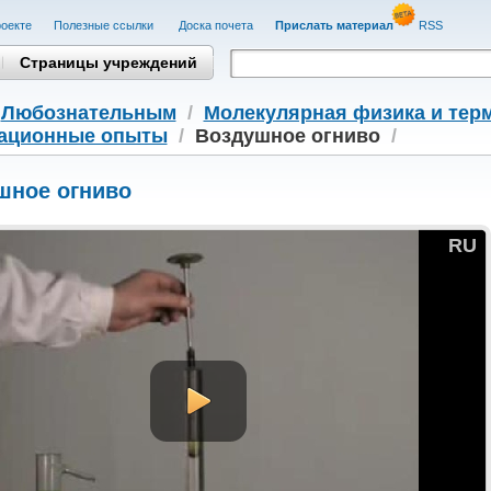
оекте
Полезные cсылки
Доска почета
Прислать материал
RSS
Страницы учреждений
/
Любознательным
/
Молекулярная физика и тер
ационные опыты
/
Воздушное огниво
/
шное огниво
RU