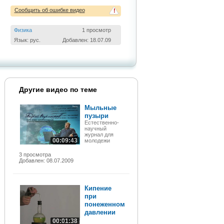
Сообщить об ошибке видео
!
Физика
1 просмотр
Язык: рус.
Добавлен: 18.07.09
Другие видео по теме
Мыльные
пузыри
Естественно-
научный
журнал для
00:09:43
молодежи
3 просмотра
Добавлен: 08.07.2009
Кипение
при
понеженном
давлении
00:01:38