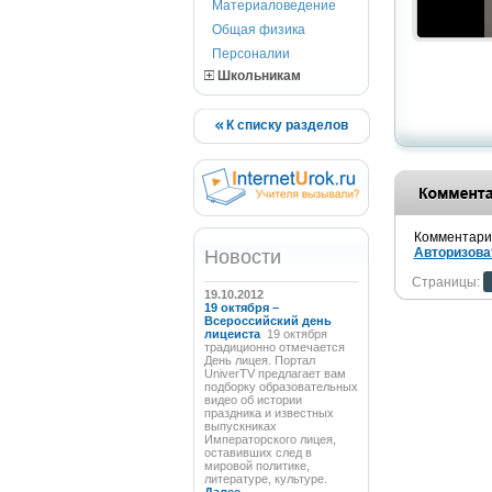
Материаловедение
Общая физика
Персоналии
Школьникам
К списку разделов
Комментарии
Авторизова
Новости
Страницы:
19.10.2012
19 октября –
Всероссийский день
лицеиста
19 октября
традиционно отмечается
День лицея. Портал
UniverTV предлагает вам
подборку образовательных
видео об истории
праздника и известных
выпускниках
Императорского лицея,
оставивших след в
мировой политике,
литературе, культуре.