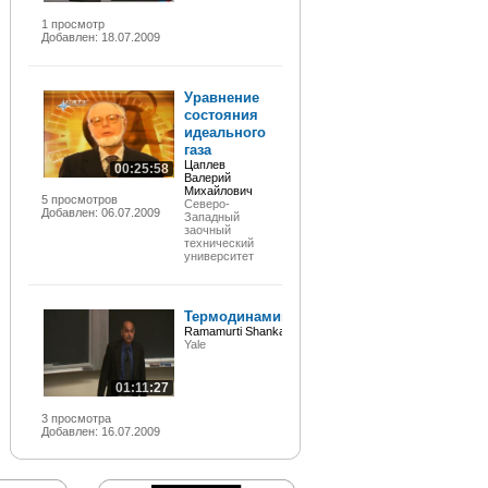
1 просмотр
Добавлен: 18.07.2009
Уравнение
состояния
идеального
газа
Цаплев
00:25:58
Валерий
Михайлович
5 просмотров
Северо-
Добавлен: 06.07.2009
Западный
заочный
технический
университет
Термодинамика
Ramamurti Shankar
Yale
01:11:27
3 просмотра
Добавлен: 16.07.2009