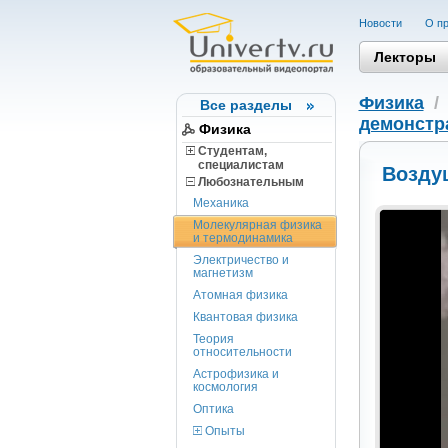
Новости
О пр
Лекторы
Физика
Все разделы
демонстр
Физика
Студентам,
cпециалистам
Возду
Любознательным
Механика
Молекулярная физика
и термодинамика
Электричество и
магнетизм
Атомная физика
Квантовая физика
Теория
относительности
Астрофизика и
космология
Оптика
Опыты