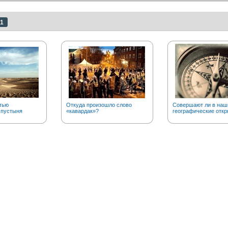
1
тью
Откуда произошло слово
Совершают ли в наш
 пустыня
«кавардак»?
географические откр