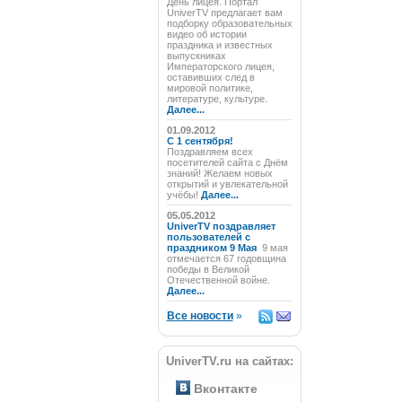
День лицея. Портал
UniverTV предлагает вам
подборку образовательных
видео об истории
праздника и известных
выпускниках
Императорского лицея,
оставивших след в
мировой политике,
литературе, культуре.
Далее...
01.09.2012
C 1 сентября!
Поздравляем всех
посетителей сайта с Днём
знаний! Желаем новых
открытий и увлекательной
учёбы!
Далее...
05.05.2012
UniverTV поздравляет
пользователей с
праздником 9 Мая
9 мая
отмечается 67 годовщина
победы в Великой
Отечественной войне.
Далее...
Все новости
»
UniverTV.ru на сайтах:
Вконтакте