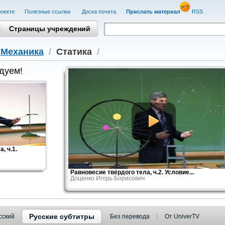
оекте
Полезные cсылки
Доска почета
Прислать материал
RSS
Страницы учреждений
/
Механика
/
Статика
/
дуем!
, ч.1.
Равновесие твёрдого тела, ч.2. Условие...
Доценко Игорь Борисович
Русские субтитры
сский
Без перевода
От UniverTV