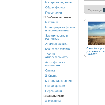
Материаловедение
Общая физика
Страницы:
Персоналии
Любознательным
Механика
Молекулярная физика
и термодинамика
Электричество и
магнетизм
Атомная физика
С какой скорос
Квантовая физика
увеличивается
Теория
Сахара?
относительности
Астрофизика и
космология
Оптика
Опыты
Материаловедение
Общая физика
Персоналии
Школьникам
Механика