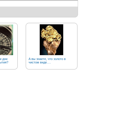
и дни
А вы знаете, что золото в
Сколько названий у азота?
ытия?
чистом виде….