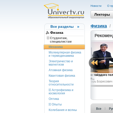
Новости
О пр
Лекторы
Физика
Все разделы
Физика
Рекомен
Студентам,
cпециалистам
Механика
Молекулярная физика
и термодинамика
Электричество и
магнетизм
Атомная физика
Равновесие твёрдого тела
Квантовая физика
Абсолютно...
Теория
Доценко Игорь Борисович
относительности
Астрофизика и
космология
Оптика
Опыты
Все
Ру
Колебания и волны