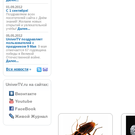
Далее...
01.09.2012
C 1 сентября!
Поздравляем всех
посетителей сайта с Днём
знаний! Желаем новых
открытий и увлекательной
учёбы!
Далее...
05.05.2012
UniverTV поздравляет
пользователей с
праздником 9 Мая
9 мая
отмечается 67 годовщина
победы в Великой
Отечественной войне.
Далее...
Все новости
»
UniverTV.ru на сайтах:
Вконтакте
Youtube
FaceBook
Живой Журнал