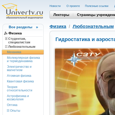
Новости
О проекте
Полезные cсылки
Лекторы
Страницы учрежден
Физика
/
Любознательным
Все разделы
Физика
Гидростатика и аэрост
Студентам,
cпециалистам
Любознательным
Механика
Молекулярная физика
и термодинамика
Электричество и
магнетизм
Атомная физика
Квантовая физика
Теория
относительности
Астрофизика и
космология
Оптика
Опыты