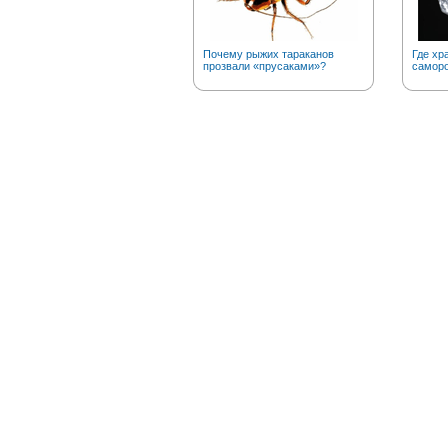
Почему рыжих тараканов
Где хр
прозвали «прусаками»?
саморо