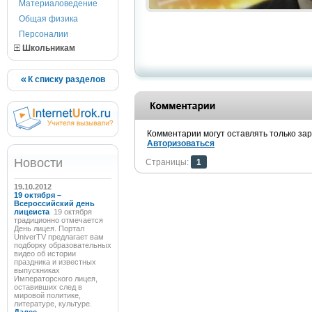
Материаловедение
Общая физика
Персоналии
Школьникам
К списку разделов
Комментарии могут оставлять только за
Авторизоваться
Новости
Страницы:
1
19.10.2012
19 октября –
Всероссийский день
лицеиста
19 октября
традиционно отмечается
День лицея. Портал
UniverTV предлагает вам
подборку образовательных
видео об истории
праздника и известных
выпускниках
Императорского лицея,
оставивших след в
мировой политике,
литературе, культуре.