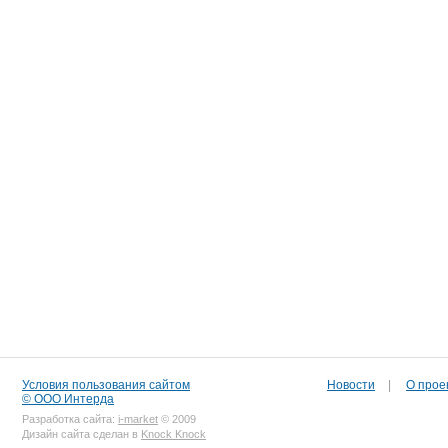
Условия пользования сайтом
Новости
|
О прое
© ООО Интерда
Разработка сайта:
i-market
© 2009
Дизайн сайта сделан в
Knock Knock