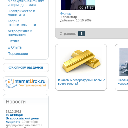
Молекулярная физика
и термодинамика
00:21:23
Электричество и
Физика
магнетизм
1 просмотр
Добавлен: 16.10.2009
Теория
относительности
Астрофизика и
Страницы:
1
космология
Оптика
Опыты
Персоналии
К списку разделов
В каком месторождении больше
Скольк
всего золота?
холода
Новости
19.10.2012
19 октября –
Всероссийский день
лицеиста
19 октября
традиционно отмечается