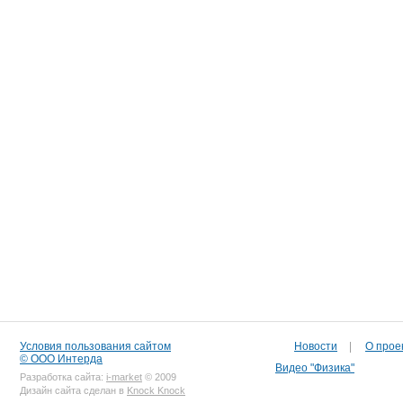
Условия пользования сайтом
Новости
|
О прое
© ООО Интерда
Видео "Физика"
Разработка сайта:
i-market
© 2009
Дизайн сайта сделан в
Knock Knock