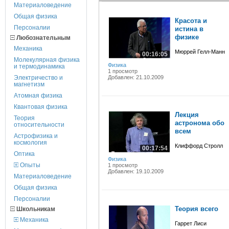
Материаловедение
Общая физика
Красота и
Персоналии
истина в
физике
Любознательным
Механика
Мюррей Гелл-Манн
00:16:05
Молекулярная физика
Физика
и термодинамика
1 просмотр
Электричество и
Добавлен: 21.10.2009
магнетизм
Атомная физика
Квантовая физика
Лекция
Теория
астронома обо
относительности
всем
Астрофизика и
космология
Клиффорд Стролл
00:17:54
Оптика
Физика
Опыты
1 просмотр
Добавлен: 19.10.2009
Материаловедение
Общая физика
Персоналии
Теория всего
Школьникам
Механика
Гаррет Лиси