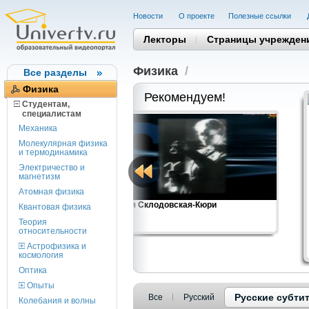
Новости
О проекте
Полезные cсылки
Лекторы
Страницы учрежден
Физика
/
Все разделы
Физика
Рекомендуем!
Студентам,
cпециалистам
Механика
Молекулярная физика
и термодинамика
Электричество и
магнетизм
Атомная физика
ергетики
Мария Склодовская-Кюри
Квантовая физика
Теория
относительности
Астрофизика и
космология
Оптика
Опыты
Русские субти
Все
Русский
Колебания и волны