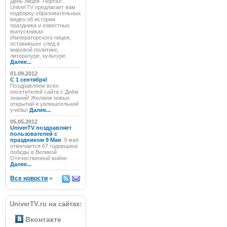
День лицея. Портал
UniverTV предлагает вам
подборку образовательных
видео об истории
праздника и известных
выпускниках
Императорского лицея,
оставивших след в
мировой политике,
литературе, культуре.
Далее...
01.09.2012
C 1 сентября!
Поздравляем всех
посетителей сайта с Днём
знаний! Желаем новых
открытий и увлекательной
учёбы!
Далее...
05.05.2012
UniverTV поздравляет
пользователей с
праздником 9 Мая
9 мая
отмечается 67 годовщина
победы в Великой
Отечественной войне.
Далее...
Все новости
»
UniverTV.ru на сайтах:
Вконтакте