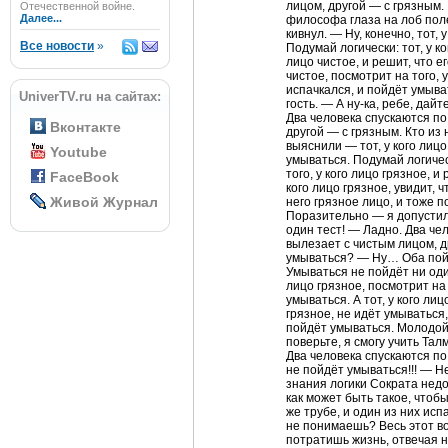
лицом, другой — с грязным.
Отечественной войне.
Далее...
философа глаза на лоб поле
кивнул. — Ну, конечно, тот,
Все новости
»
Подумай логически: тот, у ко
лицо чистое, и решит, что ег
чистое, посмотрит на того, 
испачкался, и пойдёт умыв
UniverTV.ru на сайтах:
гость. — А ну-ка, ребе, да
Два человека спускаются по
Вконтакте
другой — с грязным. Кто из
выяснили — тот, у кого лиц
Youtube
умываться. Подумай логическ
того, у кого лицо грязное, и 
FaceBook
кого лицо грязное, увидит, 
Живой Журнал
него грязное лицо, и тоже 
Поразительно — я допустил
один тест! — Ладно. Два че
вылезает с чистым лицом, д
умываться? — Ну… Оба пой
Умываться не пойдёт ни один
лицо грязное, посмотрит на 
умываться. А тот, у кого лицо
грязное, не идёт умываться,
пойдёт умываться. Молодой
поверьте, я смогу учить Тал
Два человека спускаются п
не пойдёт умываться!!! — Н
знания логики Сократа недо
как может быть такое, чтобы
же трубе, и один из них исп
не понимаешь? Весь этот в
потратишь жизнь, отвечая 