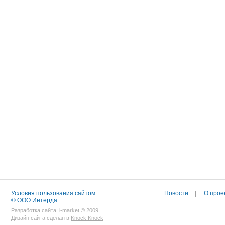
Условия пользования сайтом
Новости
|
О прое
© ООО Интерда
Разработка сайта:
i-market
© 2009
Дизайн сайта сделан в
Knock Knock