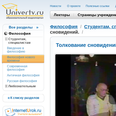
Новости
О проекте
Полезные cсылки
Лекторы
Страницы учрежден
Философия
/
Студентам, c
Все разделы
сновидений.
/
Философия
Студентам,
cпециалистам
Толкование сновидени
Введение в
философию
Философия нового
времени
Современная
философия
Античная философия
Русская философия
Любознательным
К списку разделов