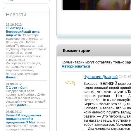
Новости
19.10.2012
19 октября –
Всероссийский день
лицеиста
19 октября
традиционно отмечается
День лицея. Портал
UniverTV предлагает вам
подборку образовательных
видео об истории
праздника и известных
выпускниках
Комментарии могут оставлять только за
Императорского лицея,
Авторизоваться
оставивших след в
мировой политике,
литературе, культуре.
Чувылкин Дмитрий
25.11.2
Далее...
Захаров - ВЕЛИКИЙ режиссер
01.09.2012
C 1 сентября!
годов молодой еврей пришёл
Поздравляем всех
заявил, что хочет изучить 
посетителей сайта с Днём
спросил раввин. — Нет. — А
знаний! Желаем новых
Нет, ребе. Но вы не волнуй
открытий и увлекательной
Беркли и только что защит
учёбы!
Далее...
Сократа. А теперь, чтобы в
05.05.2012
хочу немного поучить Талмуд
UniverTV поздравляет
раввин. — Это глубочайшая 
пользователей с
ты настаиваешь, я устрою т
праздником 9 Мая
9 мая
тобой заниматься. Молодой 
отмечается 67 годовщина
— Два человека спускаются
победы в Великой