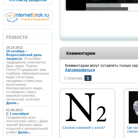
К списку разделов
Новости
19.10.2012
19 октября –
Всероссийский день
лицеиста
19 октября
традиционно отмечается
Комментарии могут оставлять только за
День лицея. Портал
UniverTV предлагает вам
Авторизоваться
подборку образовательных
видео об истории
Страницы:
1
праздника и известных
выпускниках
Императорского лицея,
оставивших след в
мировой политике,
литературе, культуре.
Далее...
01.09.2012
C 1 сентября!
Поздравляем всех
посетителей сайта с Днём
знаний! Желаем новых
Сколько названий у азота?
Где хр
открытий и увлекательной
саморо
учёбы!
Далее...