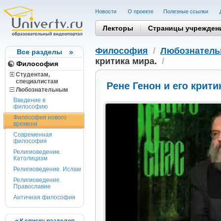
Новости
О проекте
Полезные cсылки
Лекторы
Страницы учрежден
Философия
/
Любознател
Все разделы
критика мира.
/
Философия
Студентам,
cпециалистам
Рене Генон и его крити
Любознательным
Введение в
философию
Философия нового
времени
Современная
философия
Религиоведение.
Католицизм
Религиоведение. Ислам
Религиоведение.
Православие
Античная философия