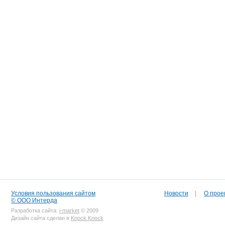
Условия пользования сайтом
Новости
|
О прое
© ООО Интерда
Разработка сайта:
i-market
© 2009
Дизайн сайта сделан в
Knock Knock