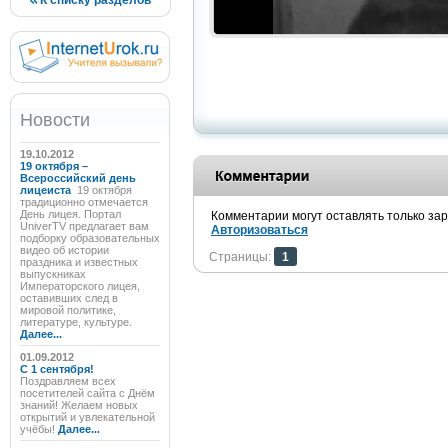
К списку разделов
Новости
19.10.2012
19 октября –
Всероссийский день
лицеиста
19 октября
традиционно отмечается
День лицея. Портал
Комментарии могут оставлять только за
UniverTV предлагает вам
Авторизоваться
подборку образовательных
видео об истории
Страницы:
1
праздника и известных
выпускниках
Императорского лицея,
оставивших след в
мировой политике,
литературе, культуре.
Далее...
01.09.2012
C 1 сентября!
Поздравляем всех
посетителей сайта с Днём
знаний! Желаем новых
открытий и увлекательной
учёбы!
Далее...