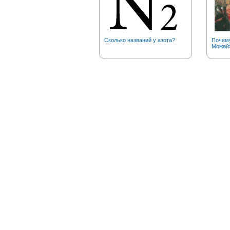
Сколько названий у азота?
Почему
Можай