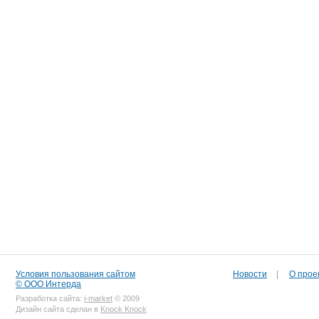
Условия пользования сайтом
Новости
|
О прое
© ООО Интерда
Разработка сайта:
i-market
© 2009
Дизайн сайта сделан в
Knock Knock