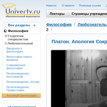
Новости
О проекте
Полезные cсылки
Лекторы
Страницы учрежден
Философия
/
Любознател
Все разделы
2
/
Философия
Студентам,
cпециалистам
Платон. Апология Сокр
Любознательным
Введение в
философию
Философия нового
времени
Современная
философия
Религиоведение.
Католицизм
Религиоведение. Ислам
Религиоведение.
Православие
Античная философия