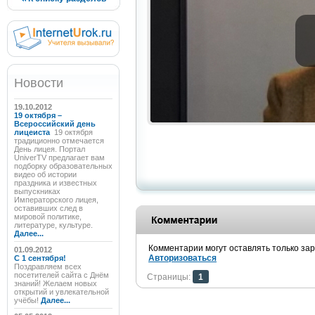
Новости
19.10.2012
19 октября –
Всероссийский день
лицеиста
19 октября
традиционно отмечается
День лицея. Портал
UniverTV предлагает вам
подборку образовательных
видео об истории
праздника и известных
выпускниках
Императорского лицея,
оставивших след в
мировой политике,
литературе, культуре.
Далее...
Комментарии могут оставлять только за
01.09.2012
Авторизоваться
C 1 сентября!
Поздравляем всех
посетителей сайта с Днём
Страницы:
1
знаний! Желаем новых
открытий и увлекательной
учёбы!
Далее...