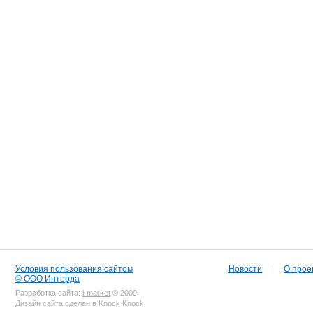
Условия пользования сайтом
Новости
|
О прое
© ООО Интерда
Разработка сайта:
i-market
© 2009
Дизайн сайта сделан в
Knock Knock