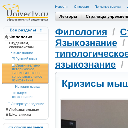
Новости
О проекте
Полезные cсылки
Лекторы
Страницы учрежден
Филология
/
С
Все разделы
Филология
Языкознание
Студентам,
cпециалистам
типологическое
Языкознание
Русский язык
языкознание
Сравнительно-
историческое,
типологическое и
сопоставительное
Кризисы мы
языкознание
История языка
Общее
языкознание
Литературоведение
Любознательным
Школьникам
К списку разделов