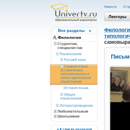
Новости
О пр
Лекторы
Филологи
Все разделы
типологи
Филология
самовыр
Студентам,
cпециалистам
Языкознание
Письм
Русский язык
Сравнительно-
историческое,
типологическое и
сопоставительное
языкознание
История языка
Общее
языкознание
Литературоведение
Любознательным
Школьникам
К списку разделов