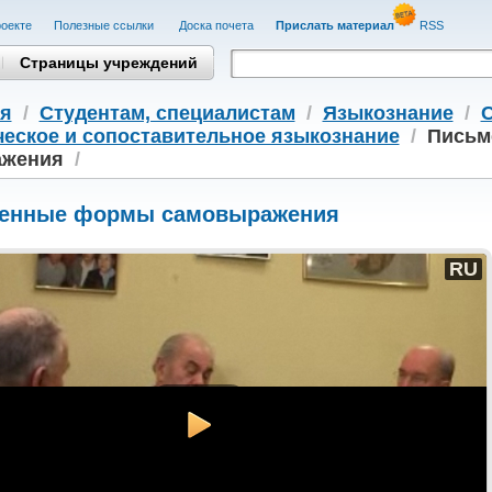
оекте
Полезные cсылки
Доска почета
Прислать материал
RSS
Страницы учреждений
я
/
Студентам, cпециалистам
/
Языкознание
/
С
ческое и сопоставительное языкознание
/
Письм
ажения
/
енные формы самовыражения
RU