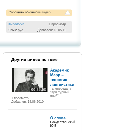
Сообщить об ошибке видео
!
Филология
1 просмотр
Язык: рус.
Добавлен: 13.05.11
Другие видео по теме
Академик
Марр –
теоретик
лингвистики
телепередача
00:25:58
"Культурный
слой"
1 просмотр
Добавлен: 18.06.2010
О слове
Рождественский
Ю.В.