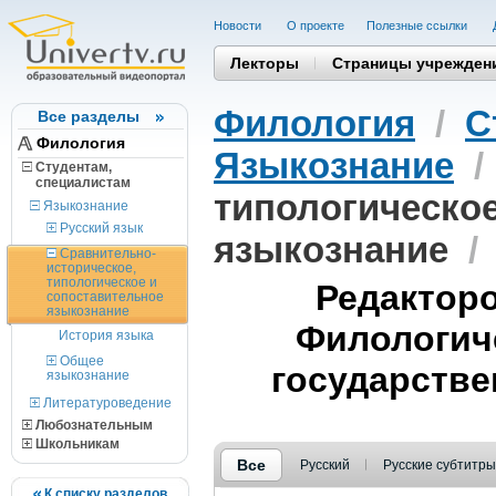
Новости
О проекте
Полезные cсылки
Лекторы
Страницы учрежден
Филология
/
С
Все разделы
Филология
Языкознание
Студентам,
cпециалистам
типологическое
Языкознание
Русский язык
языкознание
/
Сравнительно-
историческое,
типологическое и
Редакторо
сопоставительное
языкознание
Филологич
История языка
Общее
государстве
языкознание
Литературоведение
Любознательным
Школьникам
Все
Русский
Русские субтитры
К списку разделов