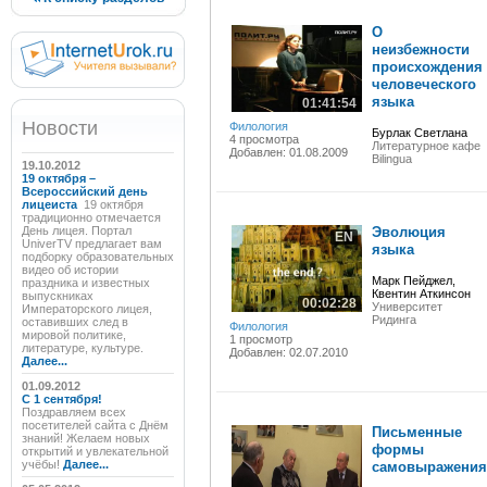
О
неизбежности
происхождения
человеческого
языка
01:41:54
Новости
Филология
Бурлак Светлана
4 просмотра
Литературное кафе
Добавлен: 01.08.2009
Вilingua
19.10.2012
19 октября –
Всероссийский день
лицеиста
19 октября
традиционно отмечается
День лицея. Портал
Эволюция
EN
UniverTV предлагает вам
языка
подборку образовательных
видео об истории
Марк Пейджел,
праздника и известных
Квентин Аткинсон
выпускниках
00:02:28
Университет
Императорского лицея,
Ридинга
оставивших след в
Филология
мировой политике,
1 просмотр
литературе, культуре.
Добавлен: 02.07.2010
Далее...
01.09.2012
C 1 сентября!
Поздравляем всех
посетителей сайта с Днём
Письменные
знаний! Желаем новых
формы
открытий и увлекательной
учёбы!
Далее...
самовыражения