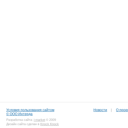
Условия пользования сайтом
Новости
|
О прое
© ООО Интерда
Разработка сайта:
i-market
© 2009
Дизайн сайта сделан в
Knock Knock