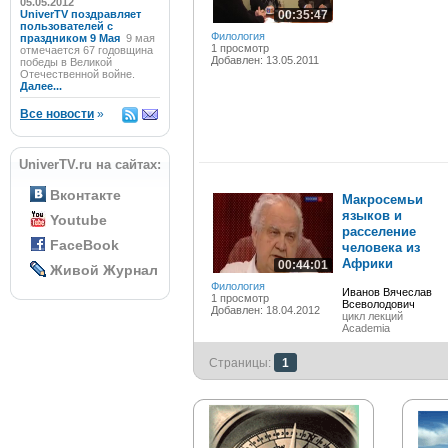
05.05.2012
UniverTV поздравляет
00:35:47
пользователей с
Филология
праздником 9 Мая
9 мая
1 просмотр
отмечается 67 годовщина
Добавлен: 13.05.2011
победы в Великой
Отечественной войне.
Далее...
Все новости
»
UniverTV.ru на сайтах:
Вконтакте
Макросемьи
языков и
Youtube
расселение
FaceBook
человека из
Африки
00:44:01
Живой Журнал
Филология
Иванов Вячеслав
1 просмотр
Всеволодович
Добавлен: 18.04.2012
цикл лекций
Academia
Страницы:
1