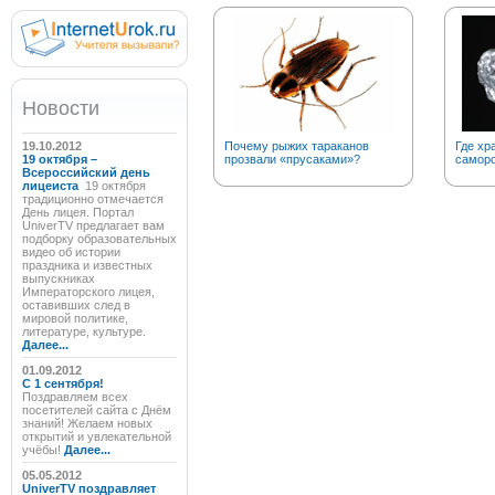
Новости
19.10.2012
Почему рыжих тараканов
Где хр
19 октября –
прозвали «прусаками»?
саморо
Всероссийский день
лицеиста
19 октября
традиционно отмечается
День лицея. Портал
UniverTV предлагает вам
подборку образовательных
видео об истории
праздника и известных
выпускниках
Императорского лицея,
оставивших след в
мировой политике,
литературе, культуре.
Далее...
01.09.2012
C 1 сентября!
Поздравляем всех
посетителей сайта с Днём
знаний! Желаем новых
открытий и увлекательной
учёбы!
Далее...
05.05.2012
UniverTV поздравляет