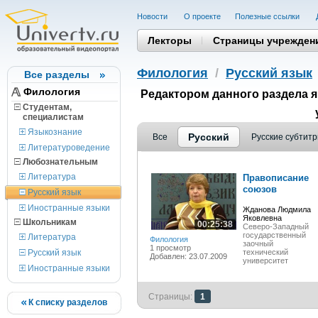
Новости
О проекте
Полезные cсылки
Лекторы
Страницы учрежден
Филология
/
Русский язык
Все разделы
Филология
Редактором данного раздела 
Студентам,
cпециалистам
Языкознание
Русский
Все
Русские субтит
Литературоведение
Любознательным
Литература
Правописание
союзов
Русский язык
Иностранные языки
Жданова Людмила
Яковлевна
Школьникам
00:25:38
Северо-Западный
государственный
Литература
Филология
заочный
1 просмотр
Русский язык
технический
Добавлен: 23.07.2009
университет
Иностранные языки
Страницы:
1
К списку разделов