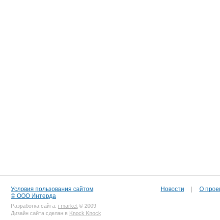
Условия пользования сайтом
Новости
|
О прое
© ООО Интерда
Разработка сайта:
i-market
© 2009
Дизайн сайта сделан в
Knock Knock