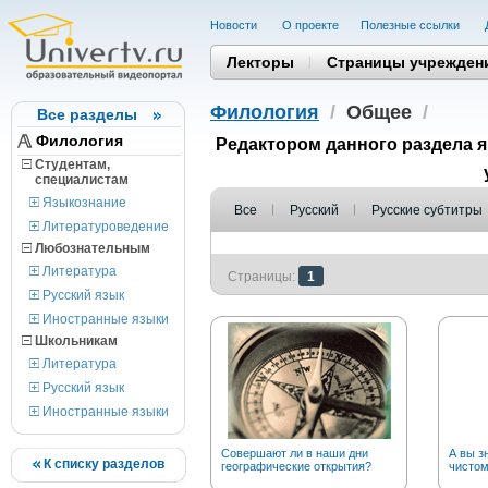
Новости
О проекте
Полезные cсылки
Лекторы
Страницы учрежден
Филология
/
Общее
/
Все разделы
Филология
Редактором данного раздела 
Студентам,
cпециалистам
Языкознание
Все
Русский
Русские субтитры
Литературоведение
Любознательным
Литература
Страницы:
1
Русский язык
Иностранные языки
Школьникам
Литература
Русский язык
Иностранные языки
Совершают ли в наши дни
А вы з
К списку разделов
географические открытия?
чистом