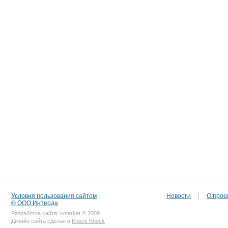
Условия пользования сайтом
Новости
|
О прое
© ООО Интерда
Разработка сайта:
i-market
© 2009
Дизайн сайта сделан в
Knock Knock