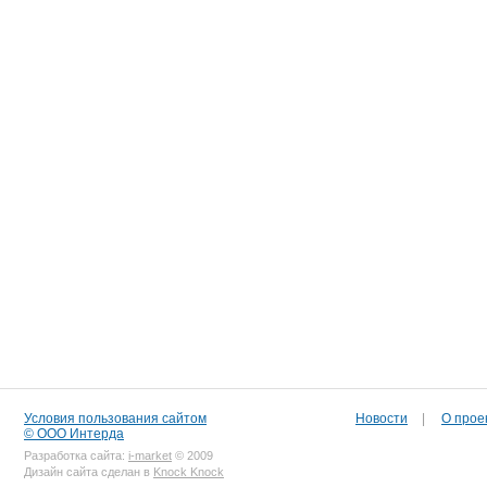
Условия пользования сайтом
Новости
|
О прое
© ООО Интерда
Разработка сайта:
i-market
© 2009
Дизайн сайта сделан в
Knock Knock