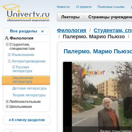
Новости
О проекте
Полезные cсылки
Лекторы
Страницы учрежден
Филология
/
Студентам, c
Все разделы
/
Палермо. Марио Пьюзо
/
Филология
Студентам,
cпециалистам
Палермо. Марио Пьюз
Языкознание
Литературоведение
Русская
литература
Зарубежная
литература
Детская литература
Теория литературы
Любознательным
Школьникам
К списку разделов
Видео транслирует