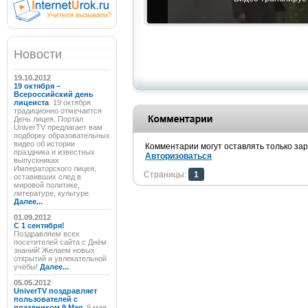
Новости
19.10.2012
19 октября –
Всероссийский день
лицеиста
19 октября
традиционно отмечается
День лицея. Портал
UniverTV предлагает вам
подборку образовательных
видео об истории
Комментарии могут оставлять только за
праздника и известных
Авторизоваться
выпускниках
Императорского лицея,
Страницы:
1
оставивших след в
мировой политике,
литературе, культуре.
Далее...
01.09.2012
C 1 сентября!
Поздравляем всех
посетителей сайта с Днём
знаний! Желаем новых
открытий и увлекательной
учёбы!
Далее...
05.05.2012
UniverTV поздравляет
пользователей с
праздником 9 Мая
9 мая