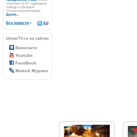
отмечается 67 годовщина
победы в Великой
Отечественной войне.
Далее...
Все новости
»
UniverTV.ru на сайтах:
Вконтакте
Youtube
FaceBook
Живой Журнал