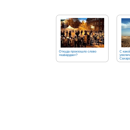
Откуда произошло слово
С како
«кавардак»?
увелич
Сахар