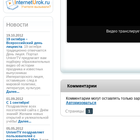
Новости
Видео транслирует
19.10.2012
19 октября –
Всероссийский день
лицеиста
19 октября
традиционно отмечается
День лицея. Портал
UniverTV предлагает вам
подборку образовательных
видео об истории
праздника и известных
выпускниках
Императорского лицея,
оставивших след в
мировой политике,
литературе, культуре.
Далее...
Комментарии могут оставлять только за
01.09.2012
C 1 сентября!
Авторизоваться
Поздравляем всех
посетителей сайта с Днём
Страницы:
1
знаний! Желаем новых
открытий и увлекательной
учёбы!
Далее...
05.05.2012
UniverTV поздравляет
пользователей с
праздником 9 Мая
9 мая