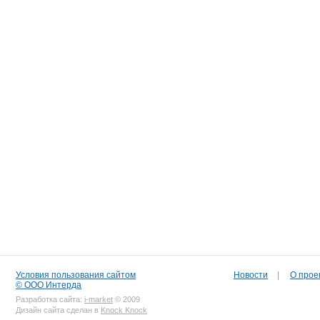
Условия пользования сайтом
Новости
|
О прое
© ООО Интерда
Разработка сайта:
i-market
© 2009
Дизайн сайта сделан в
Knock Knock