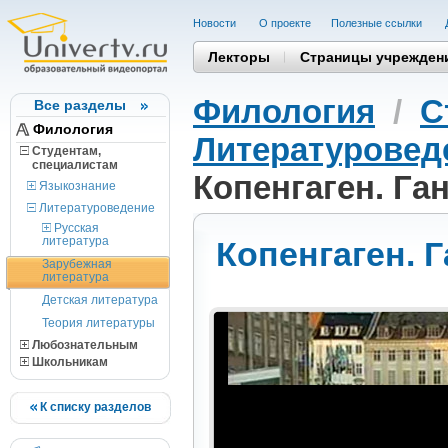
Новости
О проекте
Полезные cсылки
Лекторы
Страницы учрежден
Филология
/
С
Все разделы
Филология
Литературовед
Студентам,
cпециалистам
Копенгаген. Га
Языкознание
Литературоведение
Русская
литература
Копенгаген. 
Зарубежная
литература
Детская литература
Теория литературы
Любознательным
Школьникам
К списку разделов