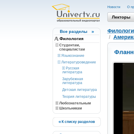
Новости
О пр
Лекторы
Филологи
Все разделы
/
Америка
Филология
Студентам,
cпециалистам
Фланн
Языкознание
Литературоведение
Русская
литература
Зарубежная
литература
Детская литература
Теория литературы
Любознательным
Школьникам
К списку разделов