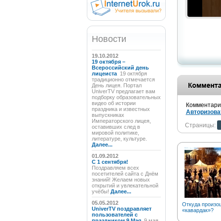
Новости
19.10.2012
19 октября –
Всероссийский день
лицеиста
19 октября
традиционно отмечается
День лицея. Портал
UniverTV предлагает вам
подборку образовательных
видео об истории
Комментарии
праздника и известных
Авторизова
выпускниках
Императорского лицея,
Страницы:
оставивших след в
мировой политике,
литературе, культуре.
Далее...
01.09.2012
C 1 сентября!
Поздравляем всех
посетителей сайта с Днём
знаний! Желаем новых
открытий и увлекательной
учёбы!
Далее...
05.05.2012
Откуда произо
UniverTV поздравляет
«кавардак»?
пользователей с
праздником 9 Мая
9 мая