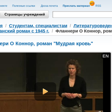
оекте
Полезные cсылки
Доска почета
Прислать материал
RSS
Страницы учреждений
я
/
Студентам, cпециалистам
/
Литературоведе
нский роман с 1945 г.
/
Фланнери О Коннор, ром
ери О Коннор, роман "Мудрая кровь"
EN