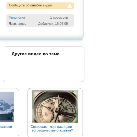
Сообщить об ошибке видео
!
Филология
1 просмотр
Язык: англ.
Добавлен: 16.08.09
Другие видео по теме
полюсов
Совершают ли в наши дни
А вы знаете, что золото в
географические открытия?
чистом виде….