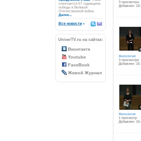
3 просмотра
отмечается 67 годовщина
Добавлен: 16.
победы в Великой
Отечественной войне.
Далее...
Все новости
»
UniverTV.ru на сайтах:
Вконтакте
Филология
Youtube
3 просмотра
Добавлен: 16.
FaceBook
Живой Журнал
Филология
1 просмотр
Добавлен: 16.