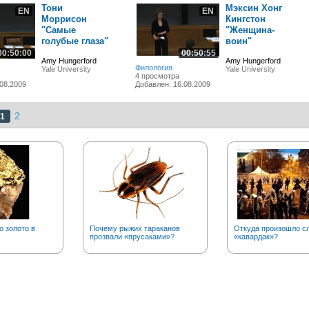
Тони
Мэксин Хонг
EN
EN
Моррисон
Кингстон
"Самые
"Женщина-
голубые глаза"
воин"
00:50:00
00:50:55
Amy Hungerford
Amy Hungerford
Филология
Yale University
Yale University
4 просмотра
08.2009
Добавлен: 16.08.2009
2
1
о золото в
Почему рыжих тараканов
Откуда произошло с
прозвали «прусаками»?
«кавардак»?