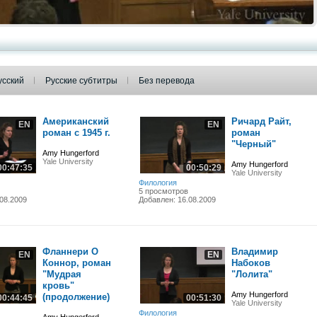
усский
Русские субтитры
Без перевода
Американский
Ричард Райт,
EN
EN
роман с 1945 г.
роман
"Черный"
Amy Hungerford
Yale University
Amy Hungerford
00:47:35
00:50:29
Yale University
Филология
5 просмотров
08.2009
Добавлен: 16.08.2009
Фланнери О
Владимир
EN
EN
Коннор, роман
Набоков
"Мудрая
"Лолита"
кровь"
Amy Hungerford
(продолжение)
00:44:45
00:51:30
Yale University
Филология