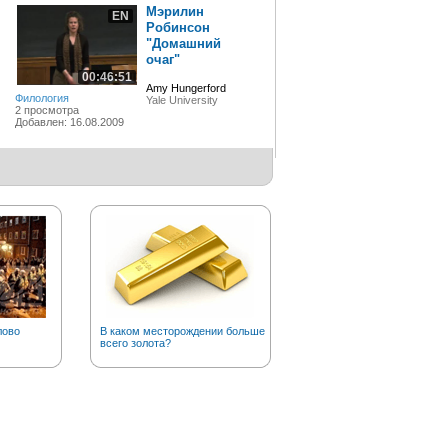
Мэрилин
EN
Робинсон
"Домашний
очаг"
00:46:51
Amy Hungerford
Филология
Yale University
2 просмотра
Добавлен: 16.08.2009
лово
В каком месторождении больше
Откуда пошло выражение
всего золота?
«козел отпущения»?