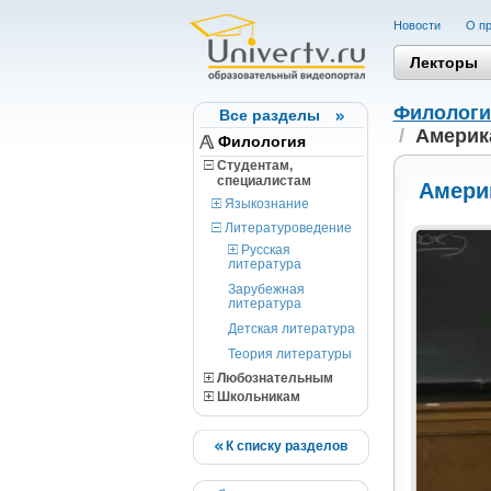
Новости
О пр
Лекторы
Филологи
Все разделы
/
Америка
Филология
Студентам,
cпециалистам
Америк
Языкознание
Литературоведение
Русская
литература
Зарубежная
литература
Детская литература
Теория литературы
Любознательным
Школьникам
К списку разделов