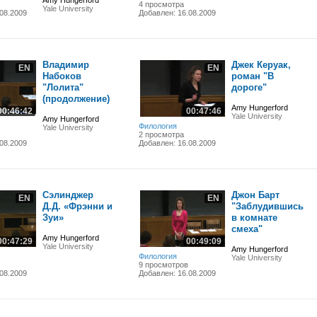
Amy Hungerford
4 просмотра
Yale University
08.2009
Добавлен: 16.08.2009
Владимир
Джек Керуак,
EN
EN
Набоков
роман "В
"Лолита"
дороге"
(продолжение)
Amy Hungerford
00:46:42
00:47:46
Yale University
Amy Hungerford
Филология
Yale University
2 просмотра
08.2009
Добавлен: 16.08.2009
Сэлинджер
Джон Барт
EN
EN
Д.Д. «Фрэнни и
"Заблудившись
Зуи»
в комнате
смеха"
Amy Hungerford
00:47:29
00:49:09
Yale University
Amy Hungerford
Филология
Yale University
9 просмотров
08.2009
Добавлен: 16.08.2009