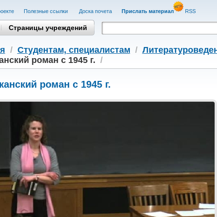
оекте
Полезные cсылки
Доска почета
Прислать материал
RSS
Страницы учреждений
я
/
Студентам, cпециалистам
/
Литературоведе
нский роман с 1945 г.
/
анский роман с 1945 г.