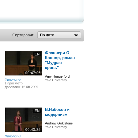
Сортировка:
Фланнери О
EN
Коннор, роман
"Мудрая
кровь"
00:47:06
Amy Hungerford
Филология
Yale University
1 просмотр
Добавлен: 16.08.2009
В.Набоков и
EN
модернизм
Andrew Goldstone
Yale University
00:43:25
Филология