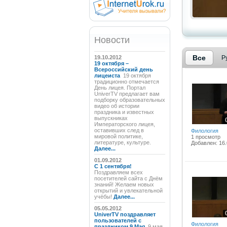
Новости
Все
19.10.2012
Р
19 октября –
Всероссийский день
лицеиста
19 октября
традиционно отмечается
День лицея. Портал
UniverTV предлагает вам
подборку образовательных
видео об истории
праздника и известных
выпускниках
Императорского лицея,
оставивших след в
Филология
мировой политике,
1 просмотр
литературе, культуре.
Добавлен: 16.
Далее...
01.09.2012
C 1 сентября!
Поздравляем всех
посетителей сайта с Днём
знаний! Желаем новых
открытий и увлекательной
учёбы!
Далее...
05.05.2012
UniverTV поздравляет
пользователей с
Филология
праздником 9 Мая
9 мая