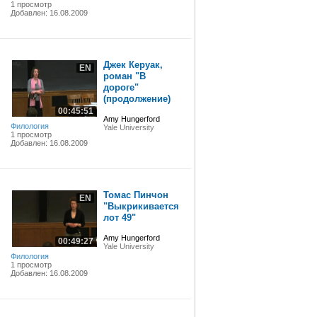
1 просмотр
Добавлен: 16.08.2009
Джек Керуак,
EN
роман "В
дороге"
(продолжение)
00:45:51
Amy Hungerford
Филология
Yale University
1 просмотр
Добавлен: 16.08.2009
Томас Пинчон
EN
"Выкрикивается
лот 49"
Amy Hungerford
00:49:27
Yale University
Филология
1 просмотр
Добавлен: 16.08.2009