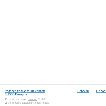
Условия пользования сайтом
Новости
|
О прое
© ООО Интерда
Разработка сайта:
i-market
© 2009
Дизайн сайта сделан в
Knock Knock