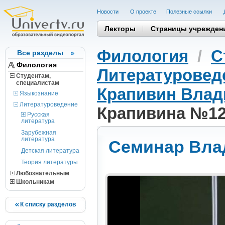
Новости
О проекте
Полезные cсылки
Лекторы
Страницы учрежден
Филология
/
С
Все разделы
Филология
Литературовед
Студентам,
cпециалистам
Крапивин Влад
Языкознание
Литературоведение
Крапивина №1
Русская
литература
Зарубежная
литература
Семинар Вла
Детская литература
Теория литературы
Любознательным
Школьникам
К списку разделов