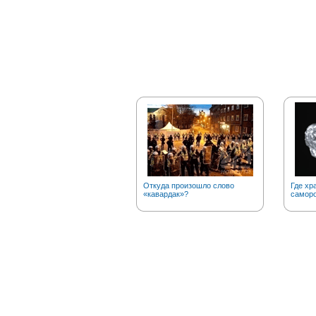
Откуда произошло слово
Где хр
«кавардак»?
саморо