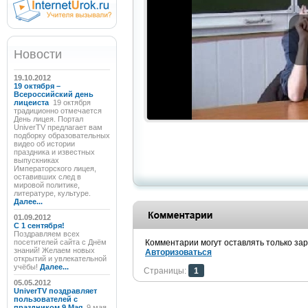
Новости
19.10.2012
19 октября –
Всероссийский день
лицеиста
19 октября
традиционно отмечается
День лицея. Портал
UniverTV предлагает вам
подборку образовательных
видео об истории
праздника и известных
выпускниках
Императорского лицея,
оставивших след в
мировой политике,
литературе, культуре.
Далее...
01.09.2012
C 1 сентября!
Поздравляем всех
посетителей сайта с Днём
Комментарии могут оставлять только за
знаний! Желаем новых
Авторизоваться
открытий и увлекательной
учёбы!
Далее...
Страницы:
1
05.05.2012
UniverTV поздравляет
пользователей с
праздником 9 Мая
9 мая