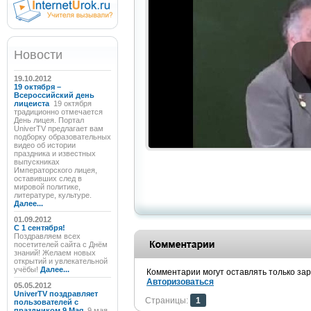
Новости
19.10.2012
19 октября –
Всероссийский день
лицеиста
19 октября
традиционно отмечается
День лицея. Портал
UniverTV предлагает вам
подборку образовательных
видео об истории
праздника и известных
выпускниках
Императорского лицея,
оставивших след в
мировой политике,
литературе, культуре.
Далее...
01.09.2012
C 1 сентября!
Поздравляем всех
посетителей сайта с Днём
знаний! Желаем новых
открытий и увлекательной
учёбы!
Далее...
Комментарии могут оставлять только за
Авторизоваться
05.05.2012
UniverTV поздравляет
Страницы:
1
пользователей с
праздником 9 Мая
9 мая