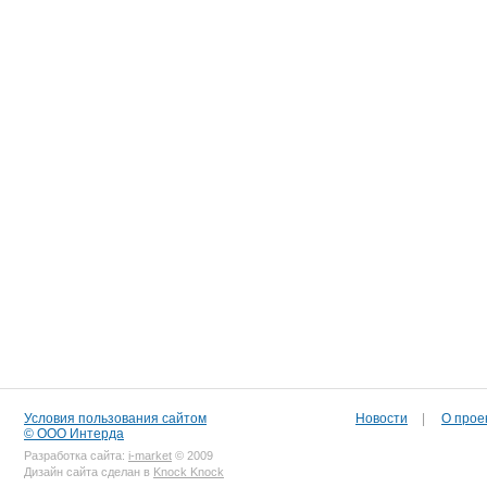
Условия пользования сайтом
Новости
|
О прое
© ООО Интерда
Разработка сайта:
i-market
© 2009
Дизайн сайта сделан в
Knock Knock