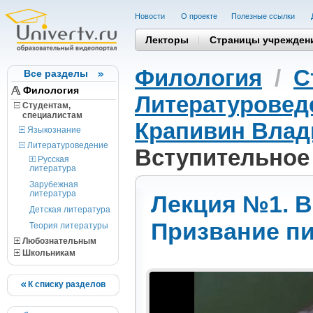
Новости
О проекте
Полезные cсылки
Лекторы
Страницы учрежден
Филология
/
С
Все разделы
Филология
Литературовед
Студентам,
cпециалистам
Крапивин Влад
Языкознание
Литературоведение
Вступительное 
Русская
литература
Зарубежная
литература
Лекция №1. В
Детская литература
Призвание пи
Теория литературы
Любознательным
Школьникам
К списку разделов