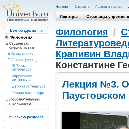
Новости
О проекте
Полезные cсылки
Лекторы
Страницы учрежден
Филология
/
С
Все разделы
Филология
Литературовед
Студентам,
cпециалистам
Крапивин Влад
Языкознание
Литературоведение
Константине Г
Русская
литература
Зарубежная
литература
Лекция №3. О
Детская литература
Паустовском
Теория литературы
Любознательным
Школьникам
К списку разделов