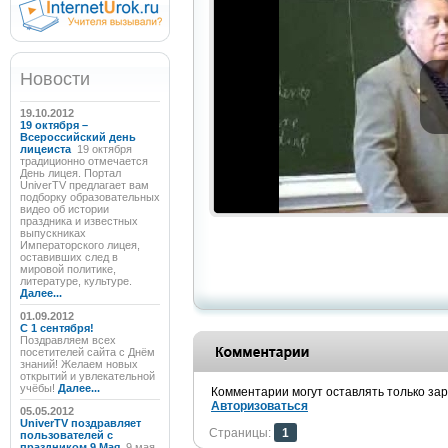
Новости
19.10.2012
19 октября –
Всероссийский день
лицеиста
19 октября
традиционно отмечается
День лицея. Портал
UniverTV предлагает вам
подборку образовательных
видео об истории
праздника и известных
выпускниках
Императорского лицея,
оставивших след в
мировой политике,
литературе, культуре.
Далее...
01.09.2012
C 1 сентября!
Поздравляем всех
посетителей сайта с Днём
знаний! Желаем новых
открытий и увлекательной
учёбы!
Далее...
Комментарии могут оставлять только за
Авторизоваться
05.05.2012
UniverTV поздравляет
Страницы:
1
пользователей с
праздником 9 Мая
9 мая