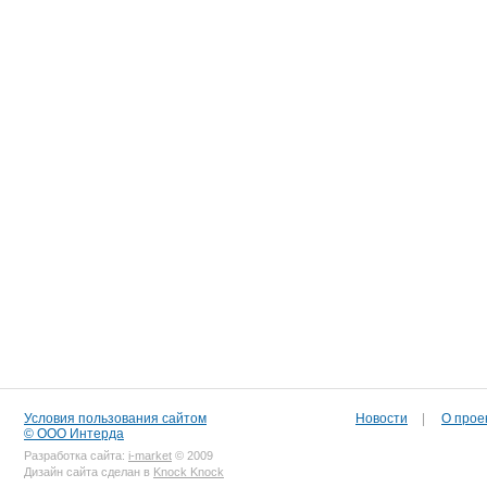
Условия пользования сайтом
Новости
|
О прое
© ООО Интерда
Разработка сайта:
i-market
© 2009
Дизайн сайта сделан в
Knock Knock