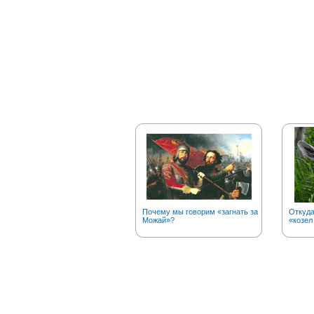
Почему мы говорим «загнать за
Откуд
Можай»?
«козел