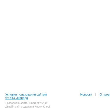
Условия пользования сайтом
Новости
|
О прое
© ООО Интерда
Разработка сайта:
i-market
© 2009
Дизайн сайта сделан в
Knock Knock