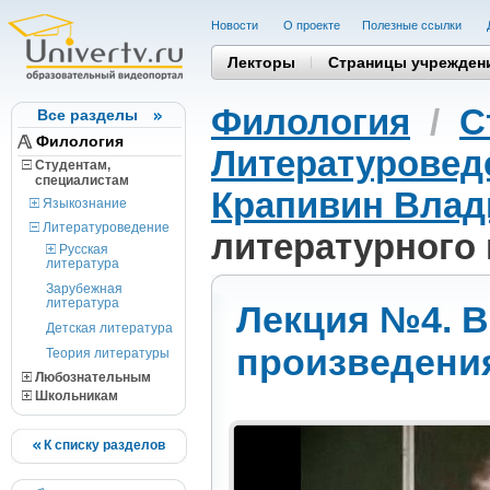
Новости
О проекте
Полезные cсылки
Лекторы
Страницы учрежден
Филология
/
С
Все разделы
Филология
Литературовед
Студентам,
cпециалистам
Крапивин Влад
Языкознание
Литературоведение
литературного 
Русская
литература
Зарубежная
литература
Лекция №4. 
Детская литература
произведения
Теория литературы
Любознательным
Школьникам
К списку разделов