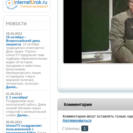
Новости
19.10.2012
19 октября –
Всероссийский день
лицеиста
19 октября
традиционно отмечается
День лицея. Портал
UniverTV предлагает вам
подборку образовательных
видео об истории
праздника и известных
выпускниках
Императорского лицея,
оставивших след в
мировой политике,
литературе, культуре.
Далее...
01.09.2012
C 1 сентября!
Поздравляем всех
посетителей сайта с Днём
знаний! Желаем новых
открытий и увлекательной
учёбы!
Далее...
Комментарии могут оставлять только за
Авторизоваться
05.05.2012
UniverTV поздравляет
Страницы:
1
пользователей с
праздником 9 Мая
9 мая