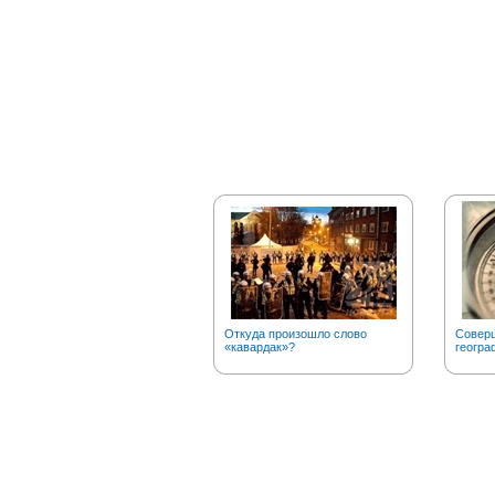
Откуда произошло слово
Соверш
«кавардак»?
геогра