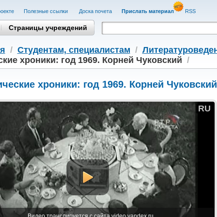
оекте
Полезные cсылки
Доска почета
Прислать материал
RSS
Страницы учреждений
я
/
Студентам, cпециалистам
/
Литературоведе
кие хроники: год 1969. Корней Чуковский
/
ческие хроники: год 1969. Корней Чуковский
RU
Видео транслируется с сайта video.yandex.ru