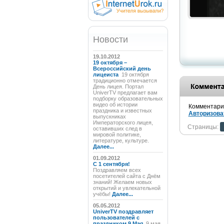
Новости
19.10.2012
19 октября –
Всероссийский день
лицеиста
19 октября
традиционно отмечается
День лицея. Портал
UniverTV предлагает вам
подборку образовательных
видео об истории
Комментарии
праздника и известных
Авторизова
выпускниках
Императорского лицея,
Страницы:
оставивших след в
мировой политике,
литературе, культуре.
Далее...
01.09.2012
C 1 сентября!
Поздравляем всех
посетителей сайта с Днём
знаний! Желаем новых
открытий и увлекательной
учёбы!
Далее...
05.05.2012
UniverTV поздравляет
пользователей с
праздником 9 Мая
9 мая