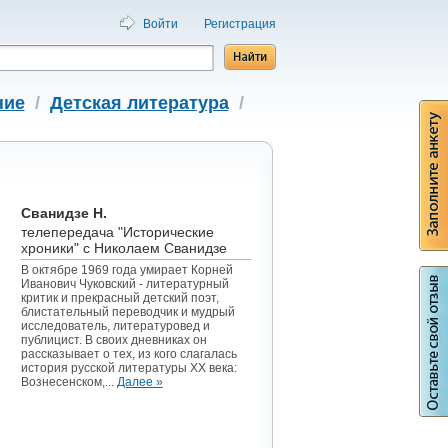
Войти
Регистрация
ние
/
Детская литература
/
Сванидзе Н.
телепередача "Исторические
хроники" с Николаем Сванидзе
В октябре 1969 года умирает Корней
Иванович Чуковский - литературный
критик и прекрасный детский поэт,
блистательный переводчик и мудрый
исследователь, литературовед и
публицист. В своих дневниках он
рассказывает о тех, из кого слагалась
история русской литературы XX века:
Вознесенском,...
Далее »