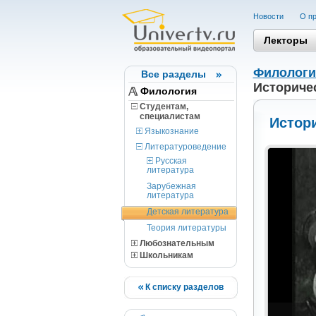
Новости
О пр
Лекторы
Филологи
Все разделы
Историчес
Филология
Студентам,
cпециалистам
Истори
Языкознание
Литературоведение
Русская
литература
Зарубежная
литература
Детская литература
Теория литературы
Любознательным
Школьникам
К списку разделов