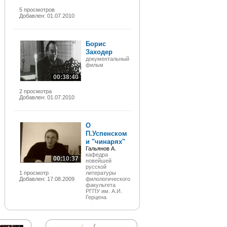
5 просмотров
Добавлен: 01.07.2010
Борис
Заходер
документальный
фильм
00:38:40
2 просмотра
Добавлен: 01.07.2010
О
П.Успенском
и "чинарях"
Гальянов А.
кафедра
00:10:37
новейшей
русской
1 просмотр
литературы
Добавлен: 17.08.2009
филологического
факультета
РГПУ им. А.И.
Герцена