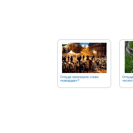
Откуда произошло слово
Откуд
«кавардак»?
«козел