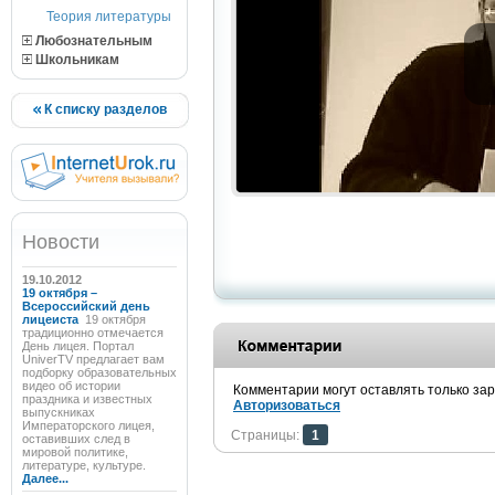
Теория литературы
Любознательным
Школьникам
К списку разделов
Новости
19.10.2012
19 октября –
Всероссийский день
лицеиста
19 октября
традиционно отмечается
День лицея. Портал
UniverTV предлагает вам
подборку образовательных
видео об истории
Комментарии могут оставлять только за
праздника и известных
Авторизоваться
выпускниках
Императорского лицея,
Страницы:
1
оставивших след в
мировой политике,
литературе, культуре.
Далее...