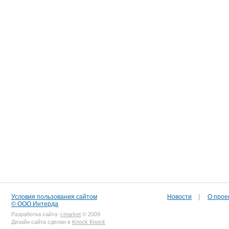
Условия пользования сайтом
Новости
|
О прое
© ООО Интерда
Разработка сайта:
i-market
© 2009
Дизайн сайта сделан в
Knock Knock