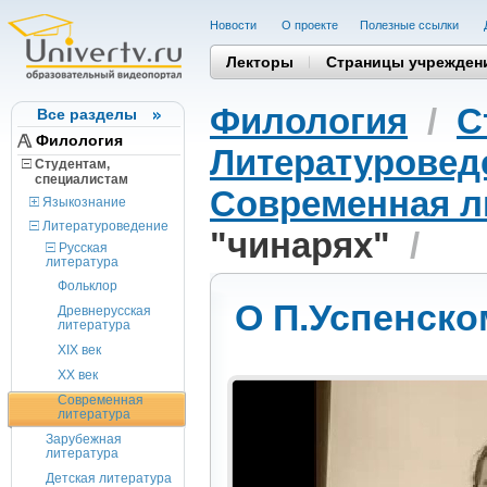
Новости
О проекте
Полезные cсылки
Лекторы
Страницы учрежден
Филология
/
С
Все разделы
Филология
Литературовед
Студентам,
cпециалистам
Современная л
Языкознание
Литературоведение
"чинарях"
/
Русская
литература
Фольклор
О П.Успенско
Древнерусская
литература
XIX век
XX век
Современная
литература
Зарубежная
литература
Детская литература