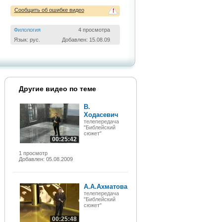
Сообщить об ошибке видео
!
Филология
4 просмотра
Язык: рус.
Добавлен: 15.08.09
Другие видео по теме
В.
Ходасевич
телепередача
"Библейский
сюжет"
00:25:42
1 просмотр
Добавлен: 05.08.2009
А.А.Ахматова
телепередача
"Библейский
сюжет"
00:25:48