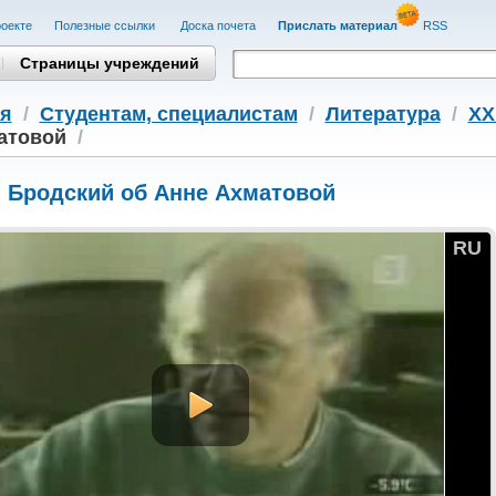
оекте
Полезные cсылки
Доска почета
Прислать материал
RSS
Страницы учреждений
я
/
Студентам, cпециалистам
/
Литература
/
XX
атовой
/
 Бродский об Анне Ахматовой
RU