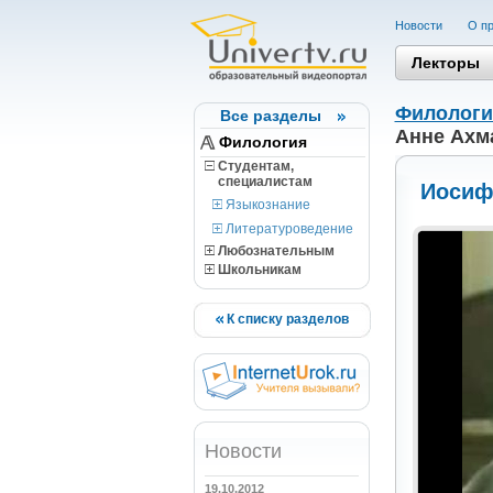
Новости
О пр
Лекторы
Филологи
Все разделы
Анне Ахм
Филология
Студентам,
cпециалистам
Иосиф
Языкознание
Литературоведение
Любознательным
Школьникам
К списку разделов
Новости
19.10.2012