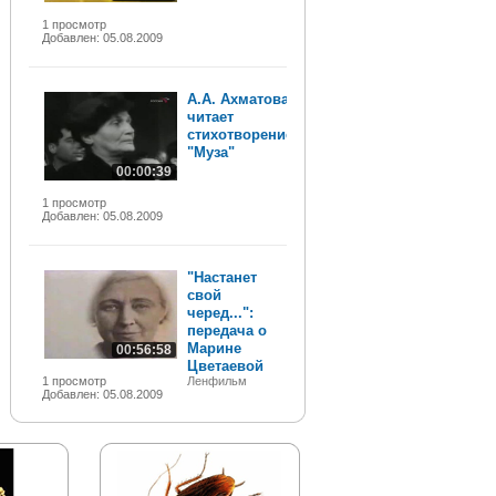
1 просмотр
Добавлен: 05.08.2009
А.А. Ахматова
читает
стихотворение
"Муза"
00:00:39
1 просмотр
Добавлен: 05.08.2009
"Настанет
свой
черед...":
передача о
Марине
00:56:58
Цветаевой
1 просмотр
Ленфильм
Добавлен: 05.08.2009