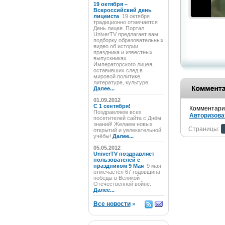
19 октября –
Всероссийский день
лицеиста
19 октября
традиционно отмечается
День лицея. Портал
UniverTV предлагает вам
подборку образовательных
видео об истории
праздника и известных
выпускниках
Императорского лицея,
оставивших след в
мировой политике,
литературе, культуре.
Далее...
01.09.2012
C 1 сентября!
Комментарии
Поздравляем всех
Авторизова
посетителей сайта с Днём
знаний! Желаем новых
Страницы:
открытий и увлекательной
учёбы!
Далее...
05.05.2012
UniverTV поздравляет
пользователей с
праздником 9 Мая
9 мая
отмечается 67 годовщина
победы в Великой
Отечественной войне.
Далее...
Все новости
»