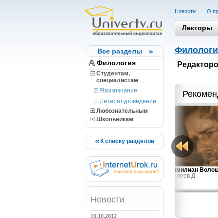
Новости
О пр
Лекторы
Филологи
Все разделы
Филология
Редакторо
Студентам,
cпециалистам
Языкознание
Рекомен
Литературоведение
Любознательным
Школьникам
К списку разделов
Франческо Петрарка
Максимилиан Волош
Менделеев Д.
Новости
19.10.2012