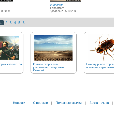
Филология
1 просмотр
08.2009
Добавлен: 25.10.2009
2
3
4
5
6
1
орим «загнать за
С какой скоростью
Почему рыжих тарак
увеличивается пустыня
прозвали «прусакам
Сахара?
Новости
|
О проекте
|
Полезные cсылки
|
Доска почета
|