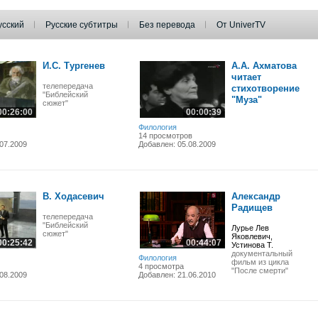
усский
Русские субтитры
Без перевода
От UniverTV
И.С. Тургенев
А.А. Ахматова
читает
телепередача
стихотворение
"Библейский
"Муза"
сюжет"
00:26:00
00:00:39
Филология
14 просмотров
07.2009
Добавлен: 05.08.2009
В. Ходасевич
Александр
Радищев
телепередача
"Библейский
Лурье Лев
сюжет"
Яковлевич,
00:25:42
00:44:07
Устинова Т.
документальный
Филология
фильм из цикла
4 просмотра
"После смерти"
08.2009
Добавлен: 21.06.2010