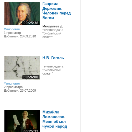
Гавриил
Державин.
Человек перед
Богом
00:25:38
Менделеев Д.
Филология
телепередача
1 просмотр
"Библейский
Добавлен: 28.09.2010
сюжет"
Н.В. Гоголь
телепередача
"Библейский
сюжет"
00:26:00
Филология
2 просмотра
Добавлен: 23.07.2009
Михайло
Ломоносов.
Меня объял
чужой народ
00:25:32