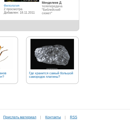
Менделеев Д.
Филология
телепередача
2 просмотра
"Библейский
Добавлен: 18.11.2011
сюжет"
анов
Где хранится самый большой
А вы знаете, что золото в
и»?
самородок платины?
чистом виде….
Прислать материал
|
Контакты
|
RSS