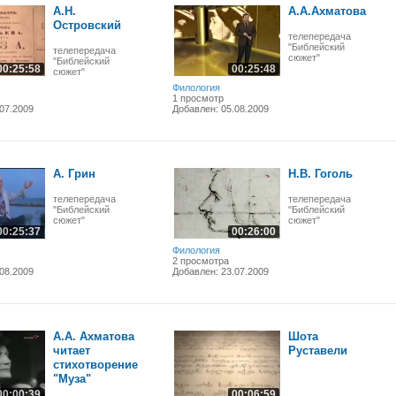
А.Н.
А.А.Ахматова
Островский
телепередача
"Библейский
телепередача
сюжет"
"Библейский
00:25:58
00:25:48
сюжет"
Филология
1 просмотр
07.2009
Добавлен: 05.08.2009
А. Грин
Н.В. Гоголь
телепередача
телепередача
"Библейский
"Библейский
сюжет"
сюжет"
00:25:37
00:26:00
Филология
2 просмотра
08.2009
Добавлен: 23.07.2009
А.А. Ахматова
Шота
читает
Руставели
стихотворение
"Муза"
00:00:39
00:06:59