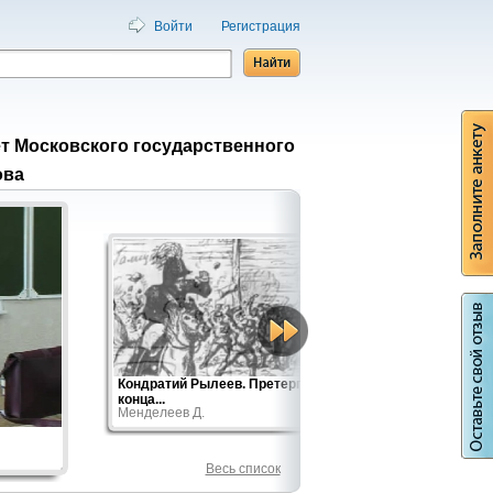
Войти
Регистрация
т Московского государственного
ова
Кондратий Рылеев. Претерпевший до
Данте А
конца...
Менделеев Д.
Весь список