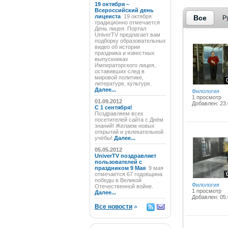
19 октября –
Всероссийский день
лицеиста
19 октября
Все
Р
традиционно отмечается
День лицея. Портал
UniverTV предлагает вам
подборку образовательных
видео об истории
праздника и известных
выпускниках
Императорского лицея,
оставивших след в
мировой политике,
литературе, культуре.
Далее...
Филология
1 просмотр
01.09.2012
Добавлен: 23.
C 1 сентября!
Поздравляем всех
посетителей сайта с Днём
знаний! Желаем новых
открытий и увлекательной
учёбы!
Далее...
05.05.2012
UniverTV поздравляет
пользователей с
праздником 9 Мая
9 мая
отмечается 67 годовщина
победы в Великой
Филология
Отечественной войне.
1 просмотр
Далее...
Добавлен: 05.
Все новости
»