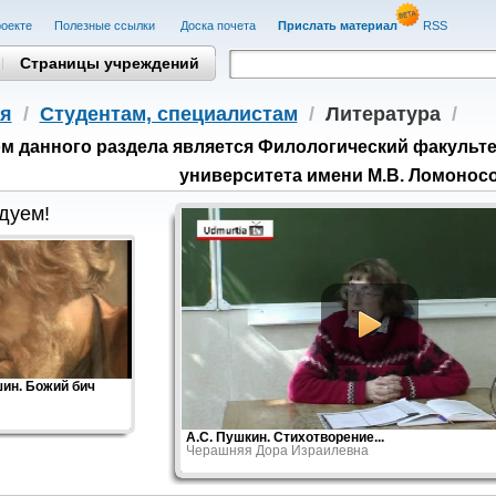
оекте
Полезные cсылки
Доска почета
Прислать материал
RSS
Страницы учреждений
я
/
Студентам, cпециалистам
/
Литература
/
м данного раздела является Филологический факульте
университета имени М.В. Ломонос
дуем!
ин. Божий бич
А.С. Пушкин. Стихотворение...
Черашняя Дора Израилевна