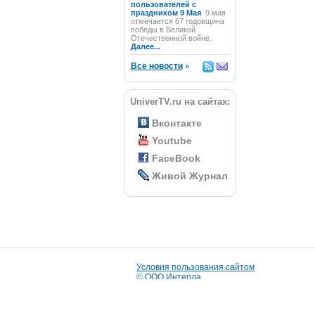
пользователей с
праздником 9 Мая
9 мая
отмечается 67 годовщина
победы в Великой
Отечественной войне.
Далее...
Все новости
»
UniverTV.ru на сайтах:
Вконтакте
Youtube
FaceBook
Живой Журнал
Условия пользования сайтом
© ООО Интерда
Разработка сайта:
i-market
© 2009
Дизайн сайта сделан в
Knock Knock