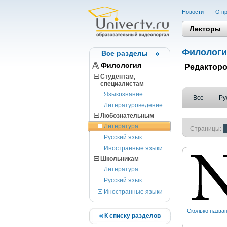
Новости
О пр
Лекторы
Филологи
Все разделы
Филология
Редакторо
Студентам,
cпециалистам
Языкознание
Все
Ру
Литературоведение
Любознательным
Литература
Страницы:
Русский язык
Иностранные языки
Школьникам
Литература
Русский язык
Иностранные языки
Сколько назван
К списку разделов