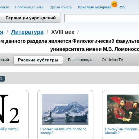
оекте
Полезные cсылки
Доска почета
Прислать материал
RSS
Страницы учреждений
я
/
Литература
/
XVIII век
/
м данного раздела является Филологический факульте
университета имени М.В. Ломонос
Русские субтитры
сский
Без перевода
От UniverTV
1
ий у азота?
Сколько на планете полюсов
Почему мы говорим «
холода?
Можай»?