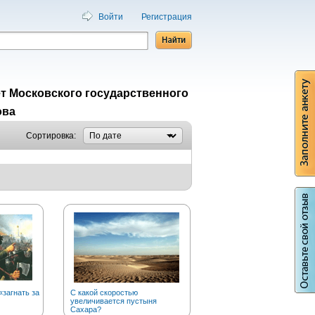
Войти
Регистрация
т Московского государственного
ова
Сортировка:
загнать за
С какой скоростью
А вы знаете, что золото в
увеличивается пустыня
чистом виде….
Сахара?