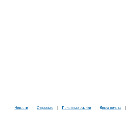
Новости
|
О проекте
|
Полезные cсылки
|
Доска почета
|