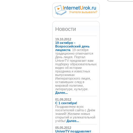
Новости
19.10.2012
19 октября –
Всероссийский день
лицеиста
19 октября
традиционно отмечается
День лицея. Портал
UniverTV предлагает вам
подборку образовательных
видео об истории
праздника и известных
выпускниках
Императорского лицея,
оставивших след в
мировой политике,
литературе, культуре.
Далее...
01.09.2012
C 1 сентября!
Поздравляем всех
посетителей сайта с Днём
знаний! Желаем новых
открытий и увлекательной
учёбы!
Далее...
05.05.2012
UniverTV поздравляет