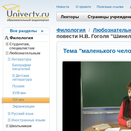
Новости
О проекте
Полезные cсылки
Лекторы
Страницы учрежден
Филология
/
Любознатель
Все разделы
повести Н.В. Гоголя "Шине
Филология
Студентам,
cпециалистам
Тема "маленького чело
Любознательным
Литература
Биографии
писателей
Детская
литература
Поэзия
XVIII век
XIX век
Экранизации
Русский язык
Иностранные языки
Школьникам