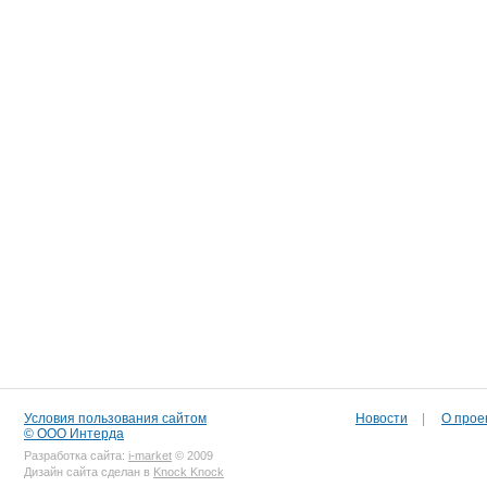
Условия пользования сайтом
Новости
|
О прое
© ООО Интерда
Разработка сайта:
i-market
© 2009
Дизайн сайта сделан в
Knock Knock