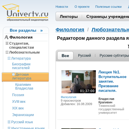
Новости
О проекте
Полезные cсылки
Лекторы
Страницы учрежден
Филология
/
Любознатель
Все разделы
Филология
Редактором данного раздела 
Студентам,
cпециалистам
Любознательным
Все
Русский
Русские субтитры
Литература
Биографии
писателей
Лекция №1.
Детская
Вступительное
литература
занятие.
Крапивин
Призвание
Владислав
писателя.
01:37:00
Поэзия
Филология
Владислав
9 просмотров
XVIII век
Крапивин
Добавлен: 16.08.2009
Тюменский
XIX век
государственный
университет
Экранизации
Русский язык
Иностранные языки