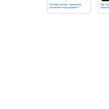
Почему рыжих тараканов
Где хр
прозвали «прусаками»?
саморо