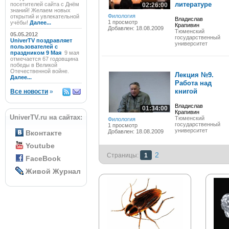
литературе
посетителей сайта с Днём
02:26:00
знаний! Желаем новых
Филология
открытий и увлекательной
Владислав
1 просмотр
учёбы!
Далее...
Крапивин
Добавлен: 18.08.2009
Тюменский
05.05.2012
государственный
UniverTV поздравляет
университет
пользователей с
праздником 9 Мая
9 мая
отмечается 67 годовщина
победы в Великой
Отечественной войне.
Лекция №9.
Далее...
Работа над
книгой
Все новости
»
Владислав
01:34:00
Крапивин
UniverTV.ru на сайтах:
Тюменский
Филология
государственный
1 просмотр
университет
Добавлен: 18.08.2009
Вконтакте
Youtube
2
Страницы:
1
FaceBook
Живой Журнал