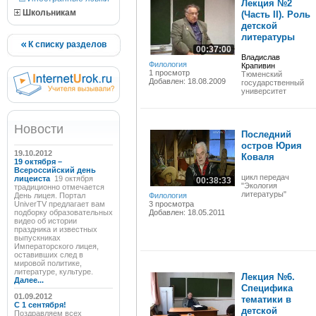
Лекция №2
Школьникам
(Часть II). Роль
детской
литературы
К списку разделов
00:37:00
Владислав
Филология
Крапивин
1 просмотр
Тюменский
Добавлен: 18.08.2009
государственный
университет
Новости
Последний
остров Юрия
19.10.2012
Коваля
19 октября –
Всероссийский день
цикл передач
лицеиста
19 октября
00:38:33
"Экология
традиционно отмечается
литературы"
День лицея. Портал
Филология
UniverTV предлагает вам
3 просмотра
подборку образовательных
Добавлен: 18.05.2011
видео об истории
праздника и известных
выпускниках
Императорского лицея,
оставивших след в
мировой политике,
литературе, культуре.
Лекция №6.
Далее...
Специфика
01.09.2012
тематики в
C 1 сентября!
детской
Поздравляем всех