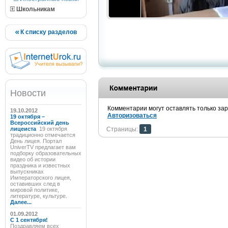
Школьникам
К списку разделов
Новости
Комментарии могут оставлять только за
19.10.2012
Авторизоваться
19 октября –
Всероссийский день
лицеиста
19 октября
Страницы:
1
традиционно отмечается
День лицея. Портал
UniverTV предлагает вам
подборку образовательных
видео об истории
праздника и известных
выпускниках
Императорского лицея,
оставивших след в
мировой политике,
литературе, культуре.
Далее...
01.09.2012
C 1 сентября!
Поздравляем всех