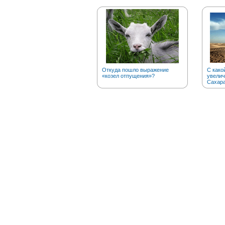
Откуда пошло выражение
С како
«козел отпущения»?
увелич
Сахар