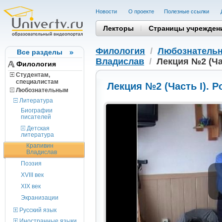
Новости
О проекте
Полезные cсылки
Лекторы
Страницы учрежден
Филология
/
Любознатель
Все разделы
Владислав
/
Лекция №2 (Ча
Филология
Студентам,
cпециалистам
Лекция №2 (Часть I). 
Любознательным
Литература
Биографии
писателей
Детская
литература
Крапивин
Владислав
Поэзия
XVIII век
XIX век
Экранизации
Русский язык
Иностранные языки