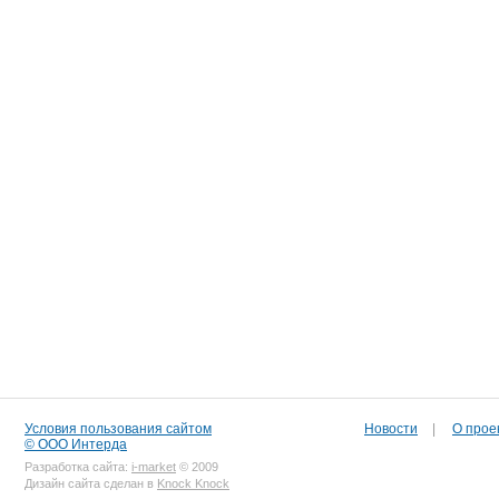
Условия пользования сайтом
Новости
|
О прое
© ООО Интерда
Разработка сайта:
i-market
© 2009
Дизайн сайта сделан в
Knock Knock