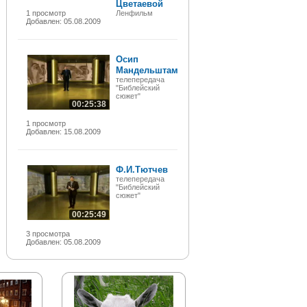
Цветаевой
1 просмотр
Ленфильм
Добавлен: 05.08.2009
Осип
Мандельштам
телепередача
"Библейский
сюжет"
00:25:38
1 просмотр
Добавлен: 15.08.2009
Ф.И.Тютчев
телепередача
"Библейский
сюжет"
00:25:49
3 просмотра
Добавлен: 05.08.2009