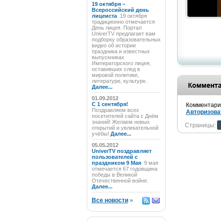
19 октября –
Всероссийский день
лицеиста
19 октября
традиционно отмечается
День лицея. Портал
UniverTV предлагает вам
подборку образовательных
видео об истории
праздника и известных
выпускниках
Императорского лицея,
оставивших след в
мировой политике,
литературе, культуре.
Далее...
01.09.2012
C 1 сентября!
Комментарии
Поздравляем всех
Авторизова
посетителей сайта с Днём
знаний! Желаем новых
Страницы:
открытий и увлекательной
учёбы!
Далее...
05.05.2012
UniverTV поздравляет
пользователей с
праздником 9 Мая
9 мая
отмечается 67 годовщина
победы в Великой
Отечественной войне.
Далее...
Все новости
»