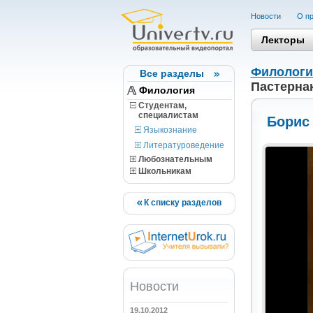
Новости
О пр
Лекторы
Филологи
Все разделы
Пастерна
Филология
Студентам,
cпециалистам
Борис
Языкознание
Литературоведение
Любознательным
Школьникам
К списку разделов
Новости
19.10.2012