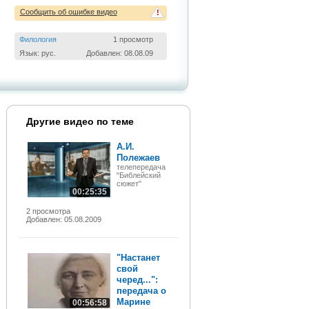
Сообщить об ошибке видео
!
Филология
1 просмотр
Язык: рус.
Добавлен: 08.08.09
Другие видео по теме
А.И.
Полежаев
телепередача
"Библейский
сюжет"
00:25:35
2 просмотра
Добавлен: 05.08.2009
"Настанет
свой
черед...":
передача о
Марине
00:56:58