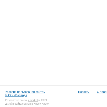
Условия пользования сайтом
Новости
|
О прое
© ООО Интерда
Разработка сайта:
i-market
© 2009
Дизайн сайта сделан в
Knock Knock