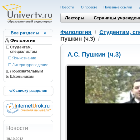
Новости
О проекте
Полезные cсылки
Лекторы
Страницы учрежден
Филология
/
Студентам, c
Все разделы
Пушкин (ч.3)
/
Филология
Студентам,
cпециалистам
А.С. Пушкин (ч.3)
Языкознание
Литературоведение
Любознательным
Школьникам
К списку разделов
Новости
19.10.2012