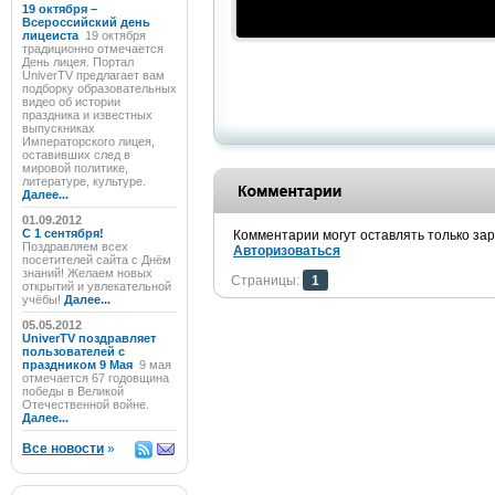
19 октября –
Всероссийский день
лицеиста
19 октября
традиционно отмечается
День лицея. Портал
UniverTV предлагает вам
подборку образовательных
видео об истории
праздника и известных
выпускниках
Императорского лицея,
оставивших след в
мировой политике,
литературе, культуре.
Далее...
01.09.2012
C 1 сентября!
Комментарии могут оставлять только за
Поздравляем всех
Авторизоваться
посетителей сайта с Днём
знаний! Желаем новых
Страницы:
1
открытий и увлекательной
учёбы!
Далее...
05.05.2012
UniverTV поздравляет
пользователей с
праздником 9 Мая
9 мая
отмечается 67 годовщина
победы в Великой
Отечественной войне.
Далее...
Все новости
»