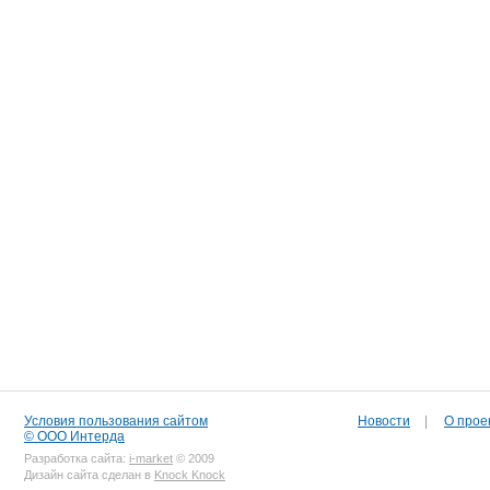
Условия пользования сайтом
Новости
|
О прое
© ООО Интерда
Разработка сайта:
i-market
© 2009
Дизайн сайта сделан в
Knock Knock