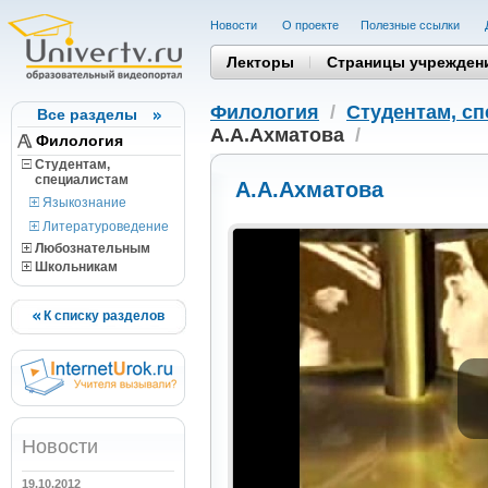
Новости
О проекте
Полезные cсылки
Лекторы
Страницы учрежден
Филология
/
Студентам, c
Все разделы
А.А.Ахматова
/
Филология
Студентам,
cпециалистам
А.А.Ахматова
Языкознание
Литературоведение
Любознательным
Школьникам
К списку разделов
Новости
19.10.2012