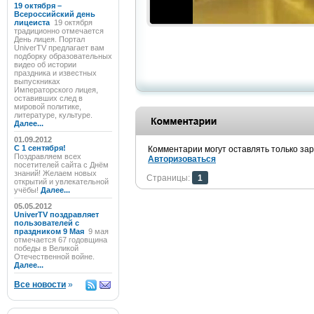
19 октября –
Всероссийский день
лицеиста
19 октября
традиционно отмечается
День лицея. Портал
UniverTV предлагает вам
подборку образовательных
видео об истории
праздника и известных
выпускниках
Императорского лицея,
оставивших след в
мировой политике,
литературе, культуре.
Далее...
01.09.2012
C 1 сентября!
Комментарии могут оставлять только за
Поздравляем всех
Авторизоваться
посетителей сайта с Днём
знаний! Желаем новых
Страницы:
1
открытий и увлекательной
учёбы!
Далее...
05.05.2012
UniverTV поздравляет
пользователей с
праздником 9 Мая
9 мая
отмечается 67 годовщина
победы в Великой
Отечественной войне.
Далее...
Все новости
»