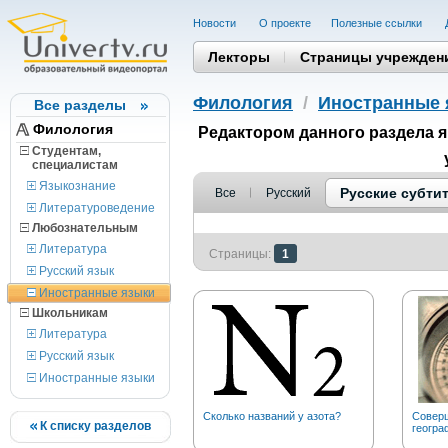
Новости
О проекте
Полезные cсылки
Лекторы
Страницы учрежден
Филология
/
Иностранные 
Все разделы
Филология
Редактором данного раздела 
Студентам,
cпециалистам
Языкознание
Русские субти
Все
Русский
Литературоведение
Любознательным
Литература
Страницы:
1
Русский язык
Иностранные языки
Школьникам
Литература
Русский язык
Иностранные языки
Сколько названий у азота?
Соверш
К списку разделов
геогра