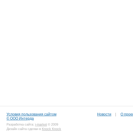
Условия пользования сайтом
Новости
|
О прое
© ООО Интерда
Разработка сайта:
i-market
© 2009
Дизайн сайта сделан в
Knock Knock