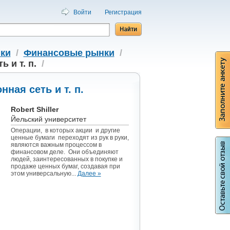
Войти
Регистрация
ки
/
Финансовые рынки
/
 и т. п.
/
ная сеть и т. п.
Robert Shiller
Йельский университет
Операции, в которых акции и другие
ценные бумаги переходят из рук в руки,
являются важным процессом в
финансовом деле. Они объединяют
людей, заинтересованных в покупке и
продаже ценных бумаг, создавая при
этом универсальную...
Далее »