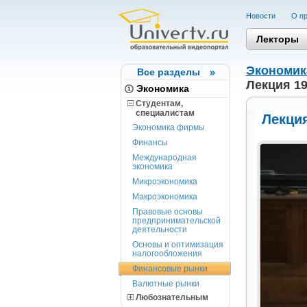
Новости
О пр
Лекторы
Экономик
Все разделы
Лекция 19
Экономика
Студентам,
cпециалистам
Лекция
Экономика фирмы
Финансы
Международная
экономика
Микроэкономика
Макроэкономика
Правовые основы
предпринимательской
деятельности
Основы и оптимизация
налогообложения
Финансовые рынки
Валютные рынки
Любознательным