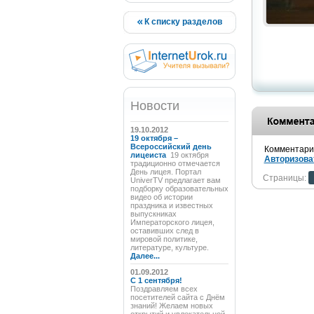
К списку разделов
Новости
19.10.2012
19 октября –
Всероссийский день
Комментарии
лицеиста
19 октября
Авторизова
традиционно отмечается
День лицея. Портал
Страницы:
UniverTV предлагает вам
подборку образовательных
видео об истории
праздника и известных
выпускниках
Императорского лицея,
оставивших след в
мировой политике,
литературе, культуре.
Далее...
01.09.2012
C 1 сентября!
Поздравляем всех
посетителей сайта с Днём
знаний! Желаем новых