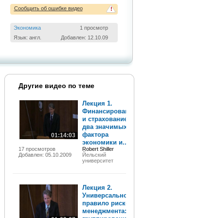
Сообщить об ошибке видео
!
Экономика
1 просмотр
Язык: англ.
Добавлен: 12.10.09
Другие видео по теме
Лекция 1.
Финансирование
и страхование -
два значимых
фактора
01:14:03
экономики и...
17 просмотров
Robert Shiller
Добавлен: 05.10.2009
Йельский
университет
Лекция 2.
Универсальное
правило риск-
менеджмента: