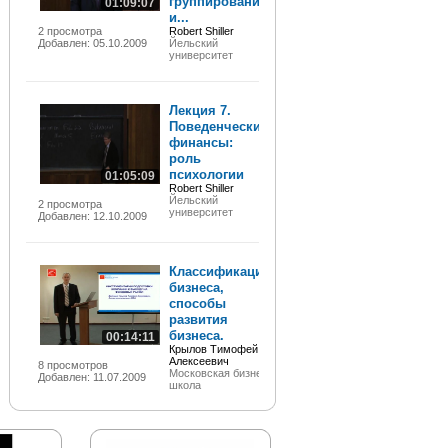
группирование
01:09:07
и...
2 просмотра
Robert Shiller
Добавлен: 05.10.2009
Йельский
университет
Лекция 7.
Поведенческие
финансы:
роль
психологии
01:05:09
Robert Shiller
Йельский
2 просмотра
университет
Добавлен: 12.10.2009
Классификация
бизнеса,
способы
развития
бизнеса.
00:14:11
Крылов Тимофей
Алексеевич
8 просмотров
Московская бизнес
Добавлен: 11.07.2009
школа