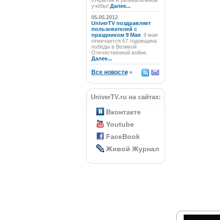
открытий и увлекательной
учёбы!
Далее...
05.05.2012
UniverTV поздравляет
пользователей с
праздником 9 Мая
9 мая
отмечается 67 годовщина
победы в Великой
Отечественной войне.
Далее...
Все новости
»
UniverTV.ru на сайтах:
Вконтакте
Youtube
FaceBook
Живой Журнал