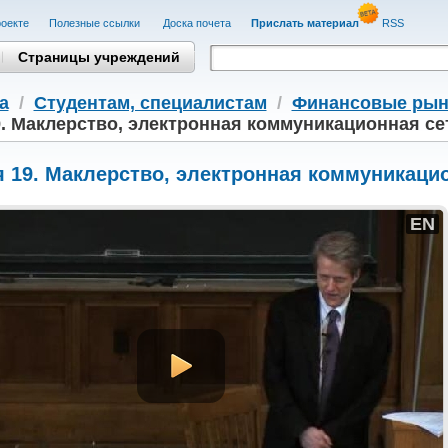
оекте
Полезные cсылки
Доска почета
Прислать материал
RSS
Страницы учреждений
а
/
Студентам, cпециалистам
/
Финансовые рын
. Маклерство, электронная коммуникационная сеть
 19. Маклерство, электронная коммуникацион
EN