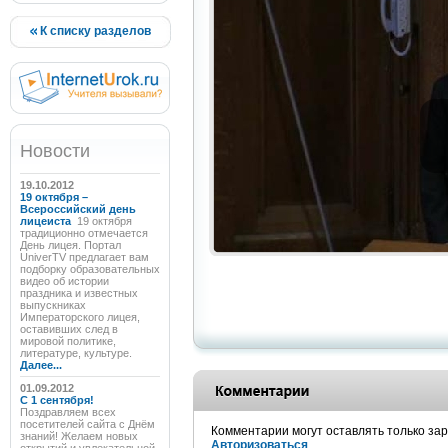
К списку разделов
Новости
19.10.2012
19 октября –
Всероссийский день
лицеиста
19 октября
традиционно отмечается
День лицея. Портал
UniverTV предлагает вам
подборку образовательных
видео об истории
праздника и известных
выпускниках
Императорского лицея,
оставивших след в
мировой политике,
литературе, культуре.
Далее...
01.09.2012
C 1 сентября!
Поздравляем всех
посетителей сайта с Днём
Комментарии могут оставлять только за
знаний! Желаем новых
Авторизоваться