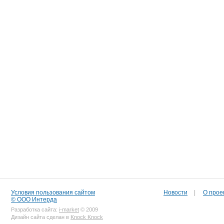
Условия пользования сайтом
Новости
|
О прое
© ООО Интерда
Разработка сайта:
i-market
© 2009
Дизайн сайта сделан в
Knock Knock