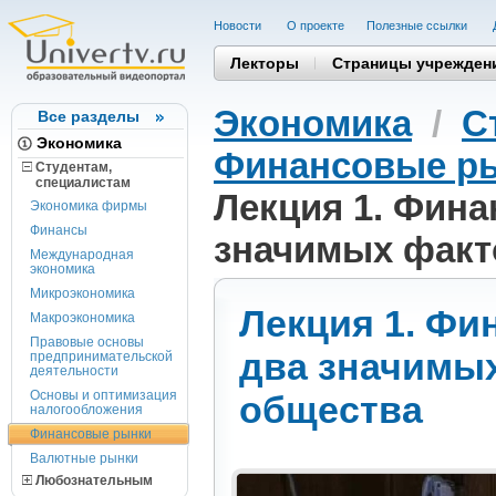
Новости
О проекте
Полезные cсылки
Лекторы
Страницы учрежден
Экономика
/
С
Все разделы
Экономика
Финансовые р
Студентам,
cпециалистам
Лекция 1. Фина
Экономика фирмы
Финансы
значимых факт
Международная
экономика
Микроэкономика
Лекция 1. Фи
Макроэкономика
Правовые основы
два значимых
предпринимательской
деятельности
Основы и оптимизация
общества
налогообложения
Финансовые рынки
Валютные рынки
Любознательным