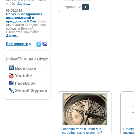
открытий и увлекательной
учёбы!
Далее...
Страницы:
1
05.05.2012
UniverTV поздравляет
пользователей с
праздником 9 Мая
9 мая
отмечается 67 годовщина
победы в Великой
Отечественной войне.
Далее...
Все новости
»
UniverTV.ru на сайтах:
Вконтакте
Youtube
FaceBook
Живой Журнал
Совершают ли в наши дни
Почему
географические открытия?
прозва