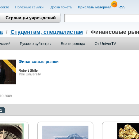
оекте
Полезные cсылки
Доска почета
Прислать материал
RSS
Страницы учреждений
а
/
Студентам, cпециалистам
/
Финансовые рын
усский
Русские субтитры
Без перевода
От UniverTV
Финансовые рынки
Robert Shiller
Yale University
10.2009
1