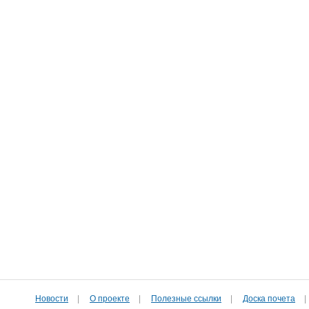
Новости
|
О проекте
|
Полезные cсылки
|
Доска почета
|