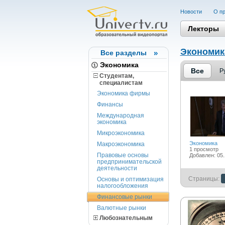
Новости
О пр
Лекторы
Экономик
Все разделы
Экономика
Все
Р
Студентам,
cпециалистам
Экономика фирмы
Финансы
Международная
экономика
Микроэкономика
Экономика
Макроэкономика
1 просмотр
Правовые основы
Добавлен: 05.
предпринимательской
деятельности
Страницы:
Основы и оптимизация
налогообложения
Финансовые рынки
Валютные рынки
Любознательным