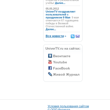
открытий и увлекательной
учёбы!
Далее...
05.05.2012
UniverTV поздравляет
пользователей с
праздником 9 Мая
9 мая
отмечается 67 годовщина
победы в Великой
Отечественной войне.
Далее...
Все новости
»
UniverTV.ru на сайтах:
Вконтакте
Youtube
FaceBook
Живой Журнал
Условия пользования сайтом
© ООО Интерда