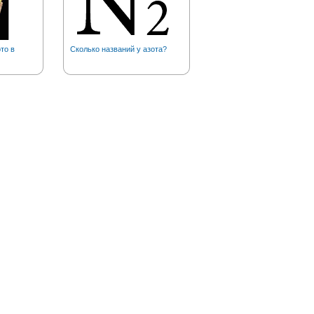
то в
Сколько названий у азота?
Где хранится самый боль
самородок платины?