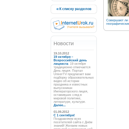
К списку разделов
Совершают ли 
географически
Новости
19.10.2012
19 октября –
Всероссийский день
лицеиста
19 октября
традиционно отмечается
День лицея. Портал
UniverTV предлагает вам
подборку образовательных
видео об истории
праздника и известных
выпускниках
Императорского лицея,
оставивших след в
мировой политике,
литературе, культуре.
Далее...
01.09.2012
C 1 сентября!
Поздравляем всех
посетителей сайта с Днём
знаний! Желаем новых