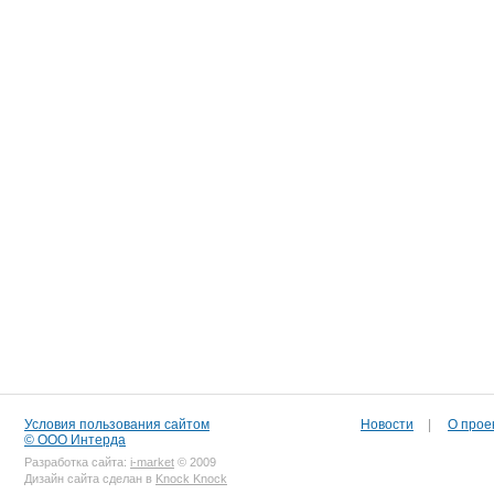
Условия пользования сайтом
Новости
|
О прое
© ООО Интерда
Разработка сайта:
i-market
© 2009
Дизайн сайта сделан в
Knock Knock