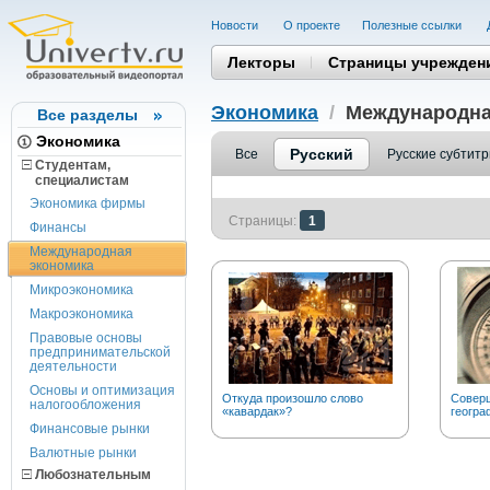
Новости
О проекте
Полезные cсылки
Лекторы
Страницы учрежден
Экономика
/
Международна
Все разделы
Экономика
Русский
Все
Русские субтит
Студентам,
cпециалистам
Экономика фирмы
Страницы:
1
Финансы
Международная
экономика
Микроэкономика
Макроэкономика
Правовые основы
предпринимательской
деятельности
Основы и оптимизация
Откуда произошло слово
Соверш
налогообложения
«кавардак»?
геогра
Финансовые рынки
Валютные рынки
Любознательным