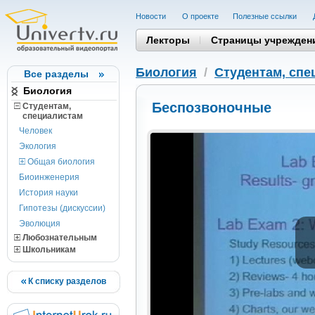
Новости
О проекте
Полезные cсылки
Лекторы
Страницы учрежден
Биология
/
Студентам, cпе
Все разделы
Биология
Беспозвоночные
Студентам,
cпециалистам
Человек
Экология
Общая биология
Биоинженерия
История науки
Гипотезы (дискуссии)
Эволюция
Любознательным
Школьникам
К списку разделов