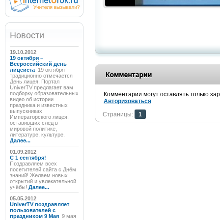
Новости
19.10.2012
19 октября –
Всероссийский день
лицеиста
19 октября
традиционно отмечается
День лицея. Портал
UniverTV предлагает вам
подборку образовательных
Комментарии могут оставлять только за
видео об истории
Авторизоваться
праздника и известных
выпускниках
Страницы:
1
Императорского лицея,
оставивших след в
мировой политике,
литературе, культуре.
Далее...
01.09.2012
C 1 сентября!
Поздравляем всех
посетителей сайта с Днём
знаний! Желаем новых
открытий и увлекательной
учёбы!
Далее...
05.05.2012
UniverTV поздравляет
пользователей с
праздником 9 Мая
9 мая