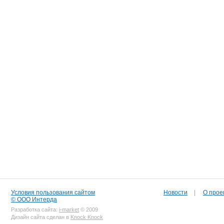
Условия пользования сайтом
Новости
|
О прое
© ООО Интерда
Разработка сайта:
i-market
© 2009
Дизайн сайта сделан в
Knock Knock