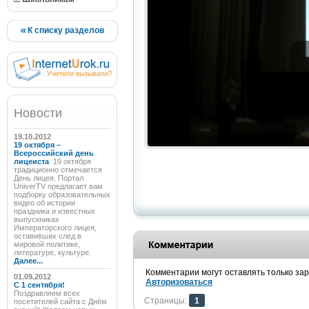
К списку разделов
Новости
19.10.2012
19 октября –
Всероссийский день
лицеиста
19 октября
традиционно отмечается
День лицея. Портал
UniverTV предлагает вам
подборку образовательных
видео об истории
праздника и известных
выпускниках
Императорского лицея,
оставивших след в
мировой политике,
литературе, культуре.
Далее...
Комментарии могут оставлять только за
01.09.2012
Авторизоваться
C 1 сентября!
Поздравляем всех
Страницы:
1
посетителей сайта с Днём