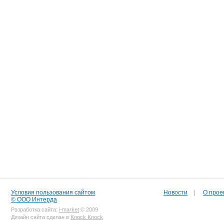
Условия пользования сайтом
Новости
|
О прое
© ООО Интерда
Разработка сайта:
i-market
© 2009
Дизайн сайта сделан в
Knock Knock