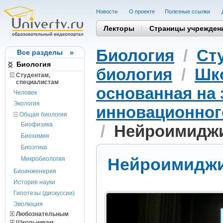
Новости
О проекте
Полезные cсылки
Лекторы
Страницы учрежден
Биология
/
Ст
Все разделы
Биология
биология
/
Шко
Студентам,
cпециалистам
основанная на 
Человек
Экология
инновационного
Общая биология
Биофизика
/
Нейроимиджи
Биохимия
Биоэтика
Нейроимиджи
Микробиология
Биоинженерия
История науки
Гипотезы (дискуссии)
Эволюция
Любознательным
Школьникам