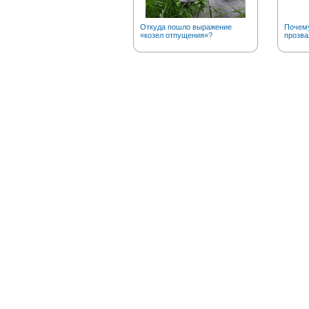
Откуда пошло выражение
Почему
«козел отпущения»?
прозва