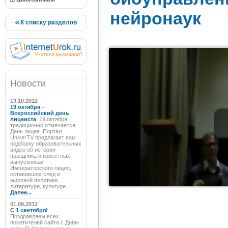
нейронаук
К списку разделов
Новости
19.10.2012
19 октября –
Всероссийский день
лицеиста
19 октября
традиционно отмечается
День лицея. Портал
UniverTV предлагает вам
подборку образовательных
видео об истории
праздника и известных
выпускниках
Императорского лицея,
оставивших след в
мировой политике,
литературе, культуре.
Далее...
01.09.2012
C 1 сентября!
Поздравляем всех
посетителей сайта с Днём