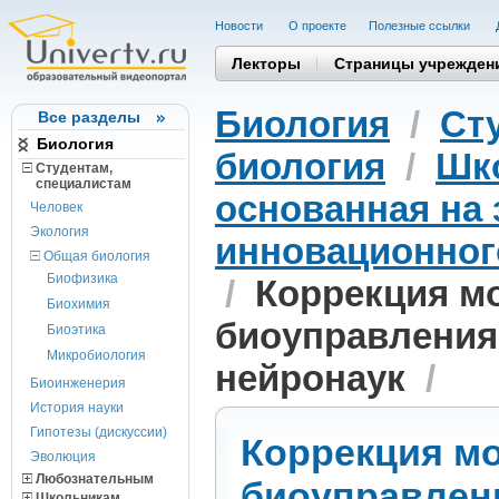
Новости
О проекте
Полезные cсылки
Лекторы
Страницы учрежден
Биология
/
Ст
Все разделы
Биология
биология
/
Шко
Студентам,
cпециалистам
основанная на 
Человек
Экология
инновационного
Общая биология
Биофизика
/
Коррекция м
Биохимия
биоуправления:
Биоэтика
Микробиология
нейронаук
/
Биоинженерия
История науки
Гипотезы (дискуссии)
Коррекция мо
Эволюция
Любознательным
биоуправлени
Школьникам