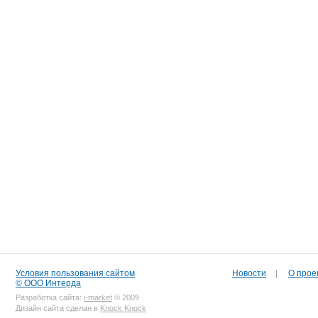
Условия пользования сайтом
Новости
|
О прое
© ООО Интерда
Разработка сайта:
i-market
© 2009
Дизайн сайта сделан в
Knock Knock