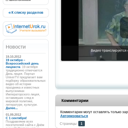
К списку разделов
Новости
Видео транслируется с
19.10.2012
19 октября –
Всероссийский день
лицеиста
19 октября
традиционно отмечается
День лицея. Портал
UniverTV предлагает вам
подборку образовательных
видео об истории
праздника и известных
выпускниках
Императорского лицея,
оставивших след в
мировой политике,
литературе, культуре.
Далее...
Комментарии могут оставлять только за
01.09.2012
Авторизоваться
C 1 сентября!
Поздравляем всех
Страницы:
1
посетителей сайта с Днём