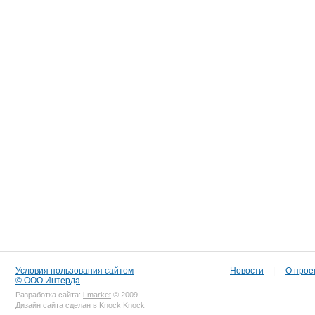
Условия пользования сайтом
Новости
|
О прое
© ООО Интерда
Разработка сайта:
i-market
© 2009
Дизайн сайта сделан в
Knock Knock