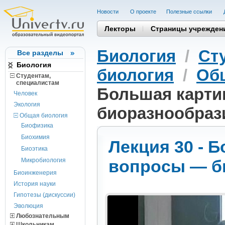
Новости
О проекте
Полезные cсылки
Лекторы
Страницы учрежден
Биология
/
Ст
Все разделы
Биология
биология
/
Общ
Студентам,
cпециалистам
Большая карти
Человек
Экология
биоразнообраз
Общая биология
Биофизика
Биохимия
Лекция 30 - 
Биоэтика
Микробиология
вопросы — б
Биоинженерия
История науки
Гипотезы (дискуссии)
Эволюция
Любознательным
Школьникам