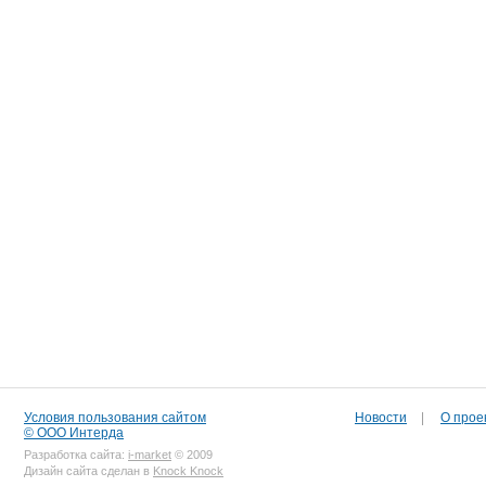
Условия пользования сайтом
Новости
|
О прое
© ООО Интерда
Разработка сайта:
i-market
© 2009
Дизайн сайта сделан в
Knock Knock