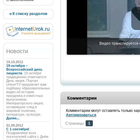
К списку разделов
Видео транслируется с
Новости
19.10.2012
19 октября –
Всероссийский день
лицеиста
19 октября
традиционно отмечается
День лицея. Портал
UniverTV предлагает вам
подборку образовательных
видео об истории
праздника и известных
выпускниках
Императорского лицея,
оставивших след в
Комментарии могут оставлять только за
мировой политике,
литературе, культуре.
Авторизоваться
Далее...
Страницы:
1
01.09.2012
C 1 сентября!
Поздравляем всех
посетителей сайта с Днём