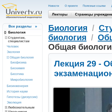
Новости
О проекте
Полезные cсылки
Лекторы
Страницы учрежден
Биология
/
Ст
Все разделы
Биология
биология
/
Общ
Студентам,
cпециалистам
Общая биологи
Человек
Экология
Общая биология
Лекция 29 - 
Биофизика
Биохимия
экзаменацио
Биоэтика
Микробиология
Биоинженерия
История науки
Гипотезы (дискуссии)
Эволюция
Любознательным
Школьникам