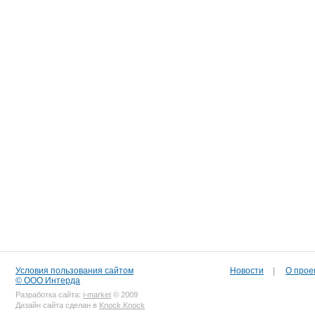
Условия пользования сайтом
Новости
|
О прое
© ООО Интерда
Разработка сайта:
i-market
© 2009
Дизайн сайта сделан в
Knock Knock