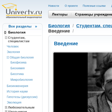
Новости
О проекте
Полезные cсылки
Лекторы
Страницы учрежден
Биология
/
Студентам, cпе
Все разделы
Введение
/
Биология
Студентам,
cпециалистам
Введение
Человек
Экология
Общая биология
Биофизика
Биохимия
Биоэтика
Микробиология
Биоинженерия
История науки
Гипотезы (дискуссии)
Эволюция
Любознательным
Школьникам