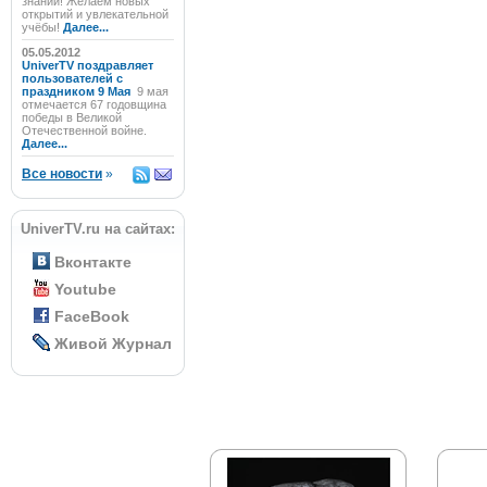
знаний! Желаем новых
открытий и увлекательной
учёбы!
Далее...
05.05.2012
UniverTV поздравляет
пользователей с
праздником 9 Мая
9 мая
отмечается 67 годовщина
победы в Великой
Отечественной войне.
Далее...
Все новости
»
UniverTV.ru на сайтах:
Вконтакте
Youtube
FaceBook
Живой Журнал