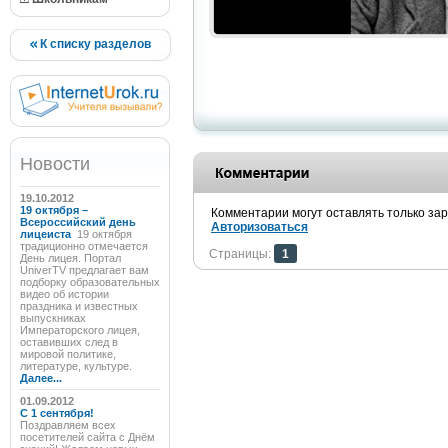
К списку разделов
Новости
19.10.2012
19 октября –
Комментарии могут оставлять только за
Всероссийский день
Авторизоваться
лицеиста
19 октября
традиционно отмечается
Страницы:
1
День лицея. Портал
UniverTV предлагает вам
подборку образовательных
видео об истории
праздника и известных
выпускниках
Императорского лицея,
оставивших след в
мировой политике,
литературе, культуре.
Далее...
01.09.2012
C 1 сентября!
Поздравляем всех
посетителей сайта с Днём