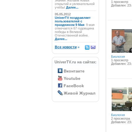
знаний! Желаем новых
1 просмотр
открытий и увлекательной
Добавлен: 23.
учёбы!
Далее...
05.05.2012
UniverTV поздравляет
пользователей с
праздником 9 Мая
9 мая
отмечается 67 годовщина
победы в Великой
Отечественной войне.
Далее...
Все новости
»
Биология
1 просмотр
UniverTV.ru на сайтах:
Добавлен: 23.
Вконтакте
Youtube
FaceBook
Живой Журнал
Биология
2 просмотра
Добавлен: 23.