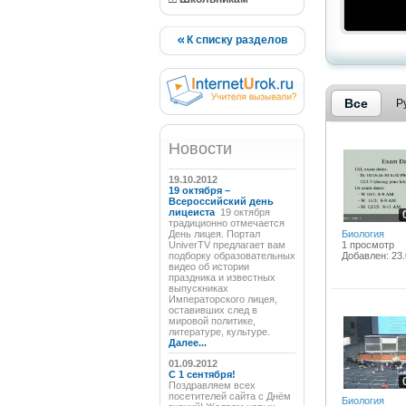
К списку разделов
Все
Р
Новости
19.10.2012
19 октября –
Всероссийский день
лицеиста
19 октября
традиционно отмечается
День лицея. Портал
Биология
UniverTV предлагает вам
1 просмотр
подборку образовательных
Добавлен: 23.
видео об истории
праздника и известных
выпускниках
Императорского лицея,
оставивших след в
мировой политике,
литературе, культуре.
Далее...
01.09.2012
C 1 сентября!
Поздравляем всех
посетителей сайта с Днём
Биология