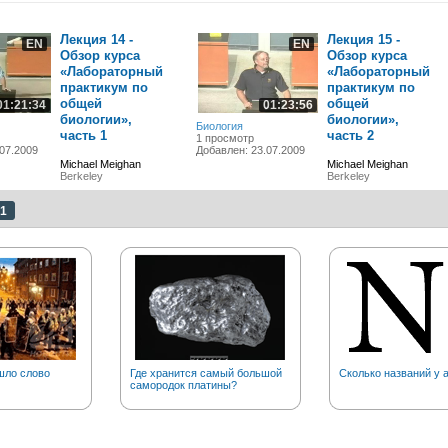
Лекция 14 -
Лекция 15 -
EN
EN
Обзор курса
Обзор курса
«Лабораторный
«Лабораторный
практикум по
практикум по
общей
общей
01:21:34
01:23:56
биологии»,
биологии»,
Биология
часть 1
часть 2
1 просмотр
07.2009
Добавлен: 23.07.2009
Michael Meighan
Michael Meighan
Berkeley
Berkeley
1
шло слово
Где хранится самый большой
Сколько названий у 
самородок платины?