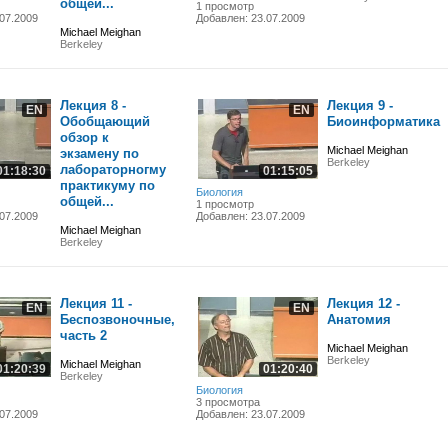
общей...
1 просмотр
07.2009
Добавлен: 23.07.2009
Michael Meighan
Berkeley
Лекция 8 -
Лекция 9 -
EN
EN
Обобщающий
Биоинформатика
обзор к
Michael Meighan
экзамену по
Berkeley
лабораторногму
01:18:30
01:15:05
практикуму по
Биология
общей...
1 просмотр
07.2009
Добавлен: 23.07.2009
Michael Meighan
Berkeley
Лекция 11 -
Лекция 12 -
EN
EN
Беспозвоночные,
Анатомия
часть 2
Michael Meighan
Berkeley
Michael Meighan
01:20:39
01:20:40
Berkeley
Биология
3 просмотра
07.2009
Добавлен: 23.07.2009