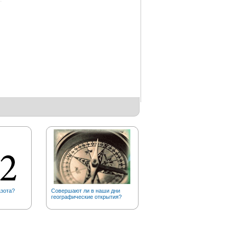
азота?
Совершают ли в наши дни
А вы знаете, что золото в
географические открытия?
чистом виде….