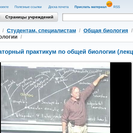
оекте
Полезные cсылки
Доска почета
Прислать материал
RSS
Страницы учреждений
/
Студентам, cпециалистам
/
Общая биология
ологии
/
торный практикум по общей биологии (лекц