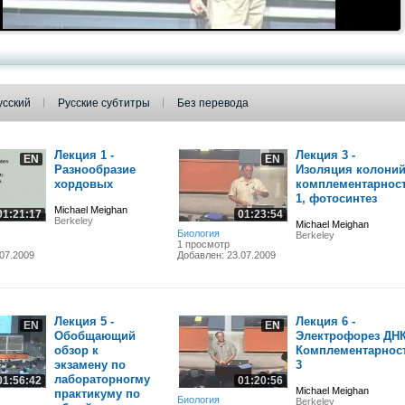
усский
Русские субтитры
Без перевода
Лекция 1 -
Лекция 3 -
EN
EN
Разнообразие
Изоляция колоний
хордовых
комплементарнос
1, фотосинтез
Michael Meighan
01:21:17
01:23:54
Berkeley
Michael Meighan
Биология
Berkeley
1 просмотр
07.2009
Добавлен: 23.07.2009
Лекция 5 -
Лекция 6 -
EN
EN
Обобщающий
Электрофорез ДНК
обзор к
Комплементарнос
экзамену по
3
лабораторногму
01:56:42
01:20:56
Michael Meighan
практикуму по
Биология
Berkeley