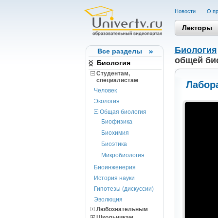
Новости
О пр
Лекторы
Биология
Все разделы
общей би
Биология
Студентам,
cпециалистам
Лабора
Человек
Экология
Общая биология
Биофизика
Биохимия
Биоэтика
Микробиология
Биоинженерия
История науки
Гипотезы (дискуссии)
Эволюция
Любознательным
Школьникам