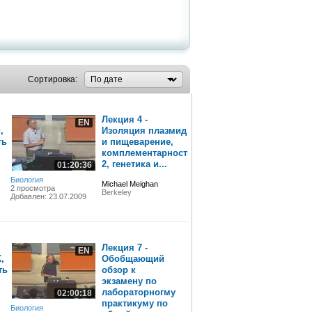
Сортировка:
Лекция 4 -
EN
,
Изоляция плазмид
ть
и пищеварение,
комплементарность
2, генетика и...
01:20:36
Биология
Michael Meighan
2 просмотра
Berkeley
Добавлен: 23.07.2009
Лекция 7 -
EN
,
Обобщающий
ть
обзор к
экзамену по
лабораторногму
02:00:18
практикуму по
Биология