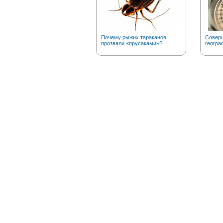
Почему рыжих тараканов
Соверш
прозвали «прусаками»?
геогра