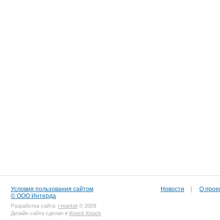
Условия пользования сайтом
Новости
|
О прое
© ООО Интерда
Разработка сайта:
i-market
© 2009
Дизайн сайта сделан в
Knock Knock