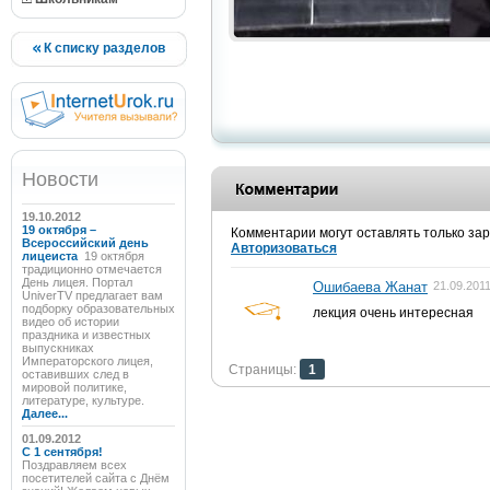
К списку разделов
Новости
19.10.2012
19 октября –
Комментарии могут оставлять только за
Всероссийский день
Авторизоваться
лицеиста
19 октября
традиционно отмечается
День лицея. Портал
Ошибаева Жанат
21.09.2011
UniverTV предлагает вам
подборку образовательных
лекция очень интересная
видео об истории
праздника и известных
выпускниках
Императорского лицея,
Страницы:
1
оставивших след в
мировой политике,
литературе, культуре.
Далее...
01.09.2012
C 1 сентября!
Поздравляем всех
посетителей сайта с Днём