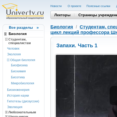
Новости
О проекте
Полезные cсылки
Лекторы
Страницы учрежден
Биология
/
Студентам, cпе
Все разделы
цикл лекций профессора Шн
Биология
Студентам,
cпециалистам
Запахи. Часть 1
Человек
Экология
Общая биология
Биофизика
Биохимия
Биоэтика
Микробиология
Биоинженерия
История науки
Гипотезы (дискуссии)
Эволюция
Любознательным
Школьникам